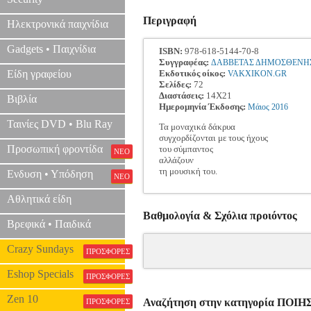
Περιγραφή
Ηλεκτρονικά παιχνίδια
Gadgets • Παιχνίδια
ISBN:
978-618-5144-70-8
Συγγραφέας:
ΔΑΒΒΕΤΑΣ ΔΗΜΟΣΘΕΝΗ
Είδη γραφείου
Εκδοτικός οίκος:
VAKXIKON.GR
Σελίδες:
72
Διαστάσεις:
14Χ21
Βιβλία
Ημερομηνία Έκδοσης:
Μάιος
2016
Ταινίες DVD • Blu Ray
Τα μοναχικά δάκρυα
συγχορδίζονται με τους ήχους
Προσωπική φροντίδα
του σύμπαντος
ΝΕΟ
αλλάζουν
τη μουσική του.
Ενδυση • Υπόδηση
ΝΕΟ
Αθλητικά είδη
Βαθμολογία & Σχόλια προιόντος
Βρεφικά • Παιδικά
Crazy Sundays
ΠΡΟΣΦΟΡΕΣ
Eshop Specials
ΠΡΟΣΦΟΡΕΣ
Zen 10
Αναζήτηση στην κατηγορία ΠΟΙΗ
ΠΡΟΣΦΟΡΕΣ