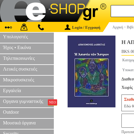
Login / Εγγραφή
Αρχική
>
Βιβλ
Υπολογιστές
Η Α
Ήχος • Εικόνα
BKS.0
Τηλεπικοινωνίες
Κατηγο
Λευκές συσκευές
Υποκατ
Διαθεσ
Μικροσυσκευές
Χωρίς 
Εργαλεία
Σταθ
Οργανα γυμναστικής
ΝΕΟ
Εδώ θα
Outdoor
Μουσικά όργανα
Προτεινό
Security