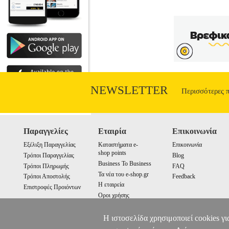
NEWSLETTER
Περισσότερες 
Παραγγελίες
Εταιρία
Επικοινωνία
Εξέλιξη Παραγγελίας
Καταστήματα e-
Επικοινωνία
shop points
Τρόποι Παραγγελίας
Blog
Business To Business
Τρόποι Πληρωμής
FAQ
Τα νέα του e-shop.gr
Τρόποι Αποστολής
Feedback
Η εταιρεία
Επιστροφές Προιόντων
Οροι χρήσης
Cookies
Η ιστοσελίδα χρησιμοποιεί cookies γι