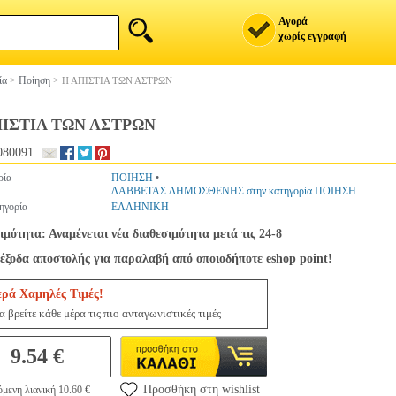
Αγορά
χωρίς εγγραφή
ία
>
Ποίηση
>
Η ΑΠΙΣΤΙΑ ΤΩΝ ΑΣΤΡΩΝ
ΠΙΣΤΙΑ ΤΩΝ ΑΣΤΡΩΝ
080091
ρία
ΠΟΙΗΣΗ
•
ΔΑΒΒΕΤΑΣ ΔΗΜΟΣΘΕΝΗΣ στην κατηγορία ΠΟΙΗΣΗ
ηγορία
ΕΛΛΗΝΙΚΗ
ιμότητα: Αναμένεται νέα διαθεσιμότητα μετά τις 24-8
έξοδα αποστολής για παραλαβή από οποιοδήποτε eshop point!
ερά Χαμηλές Τιμές!
 βρείτε κάθε μέρα τις πιο ανταγωνιστικές τιμές
9.54 €
Προσθήκη στη wishlist
μενη λιανική 10.60 €