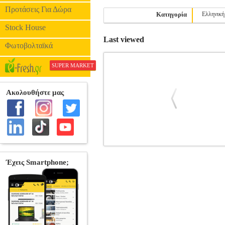
Προτάσεις Για Δώρα
Κατηγορία
Ελληνική
Stock House
Last viewed
Φωτοβολταϊκά
SUPER MARKET
Η ΑΠΙΣΤΙΑ ΤΩΝ ΑΣΤΡΩΝ
BKS.008
•ΔΑΒΒΕΤΑΣ ΔΗΜΟΣΘΕΝΗΣ στην κ
VAKXIKON.GR Σελίδες: 72 Διαστάσει