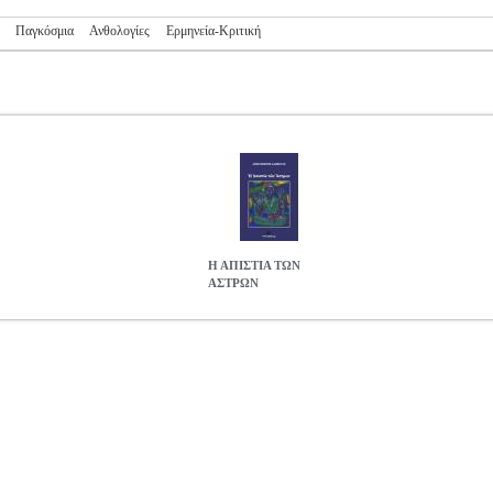
Παγκόσμια
Ανθολογίες
Ερμηνεία-Κριτική
Η ΑΠΙΣΤΙΑ ΤΩΝ
ΑΣΤΡΩΝ
0091
BKS.0080091
ΔΑΒΒΕΤΑΣ ΔΗΜΟΣΘΕΝΗΣ
ΔΑΒΒΕΤΑΣ ΔΗ
ατηγορία ΠΟΙΗΣΗ ISBN: 978-618-5144-70-8 Συγγραφέας: ΔΑΒ
ς: 14Χ21 Ημερομηνία Έκδοσης: Μάιος 2016 Τα μοναχικά δάκρυα συ
αλλάζουν τη μουσική του.
Η ΑΠΙΣΤΙΑ ΤΩΝ ΑΣΤΡΩΝ
8.59