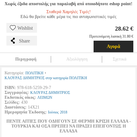
Χωρίς έξοδα αποστολής για παραλαβή από οποιοδήποτε eshop point!
Σταθερά Χαμηλές Τιμές!
Εδώ θα βρείτε κάθε μέρα τις πιο ανταγωνιστικές τιμές
28.62 €
Wishlist
Προτεινόμενη λιανική 31.80 €
Share
Αγορά
Περιγραφή
Αξιολόγηση
Σχετικά
Κατηγορία:
•
ΠΟΛΙΤΙΚΗ
ΚΛΟΥΡΑΣ ΔΗΜΗΤΡΙΟΣ στην κατηγορία ΠΟΛΙΤΙΚΗ
ISBN:
978-618-5259-29-7
Συγγραφέας:
ΚΛΟΥΡΑΣ ΔΗΜΗΤΡΙΟΣ
Εκδοτικός οίκος:
ΛΕΙΜΩΝ
Σελίδες:
430
Διαστάσεις:
14Χ21
Ημερομηνία Έκδοσης:
Ιούνιος
2018
ΠΕΝΤΕ ΑΙΤΙΕΣ ΠΟΥ ΟΔΗΓΟΥΝ ΣΕ ΘΕΡΜΗ ΚΡΙΣΗ ΕΛΛΑΔΑ -
ΤΟΥΡΚΙΑ ΚΑΙ ΟΣΑ ΠΡΕΠΕΙ ΝΑ ΠΡΑΞΕΙ ΕΠΕΙΓΟΝΤΩΣ Η
ΕΛΛΑΔΑ