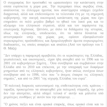
Ο συγγραφέας δεν προσπαθεί να ωραιοποιήσει την κατάσταση στην
οποία ευρίσκεται η χώρα μας. Την περιγράφει όπως ακριβώς είναι,
αναλύοντας το έλλειμμα ηγεσίας που αναντίρρητα υπάρχει (σχεδόν
διαχρονικά, αλλά και επιδεινούμενο τα τελευταία έτη με τη σημερινή
κυβέρνηση), την οικτρή οικονομική κατάσταση της χώρας που έχει
επηρεάσει σε πολύ μεγάλο βαθμό το ηθικό του λαού μας και το
αξιόμαχο του ελληνικού στρατού, αλλά και τον παράγοντα της
εσωτερικής διχόνοιας. Ωστόσο, με όπλο τα διδάγματα της ιστορίας,
ιδίως της ελληνικής, υποδεικνύει, ότι τα πάντα δύνανται να
αντιστραφούν υπέρ της χώρας μας, εφόσον εξασφαλιστούν
συγκεκριμένες προϋποθέσεις και δρομολογηθούν άμεσα συγκεκριμένες
διαδικασίες, τις οποίες αναφέρει και αναλύει.(Από τον πρόλογο του Ι.
Θ. Μάζη)
"Δεν υπάρχει η παραμικρή αμφιβολία, ότι οι κερκόπορτες της Ελλάδας,
γεωπολιτικές και οικονομικές, είχαν ήδη ανοιχθεί από το 1996 και το
2001 επί κυβερνήσεων Σημίτη... Όσα συνέβησαν και συμβαίνουν στην
Ελλάδα από το 2010 και επέκεινα, με την υπογραφή των διαφόρων
μνημονίων από τις ελληνικές κυβερνήσεις, ήταν απλώς συνέχεια όσων
συνέβησαν από το 1996, τότε που "ο άνεμος έπαιρνε τις ελληνικές
σημαίες", και από το 2001 "της ισχυρής Ελλάδας του ευρώ".
"Η πολιτική διαρκούς κατευνασμού της επιθετικότητας ενός κράτους -
ταραξία, προκειμένου να αποφευχθεί μία πολεμική σύρραξη, όχι μόνο
δεν την αποτρέπει, αλλά οδηγεί τελικά σ' αυτήν και μάλιστα υπό
χειρότερες συνθήκες γι' αυτόν που την απέφευγε. ...
"Ο χρόνος πιέζει και είναι οριακά επαρκής, όπως οριακό είναι και το