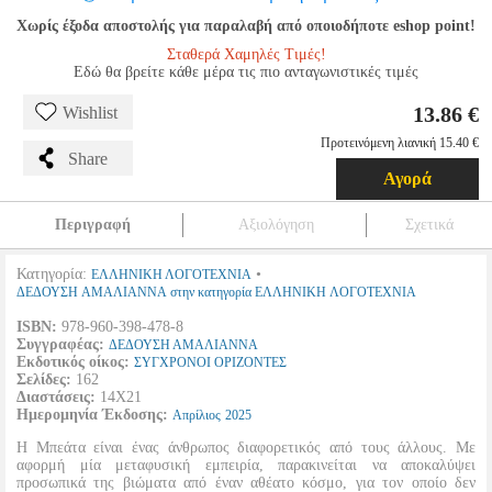
Χωρίς έξοδα αποστολής για παραλαβή από οποιοδήποτε eshop point!
Σταθερά Χαμηλές Τιμές!
Εδώ θα βρείτε κάθε μέρα τις πιο ανταγωνιστικές τιμές
13.86 €
Wishlist
Προτεινόμενη λιανική 15.40 €
Share
Αγορά
Περιγραφή
Αξιολόγηση
Σχετικά
Κατηγορία:
•
ΕΛΛΗΝΙΚΗ ΛΟΓΟΤΕΧΝΙΑ
ΔΕΔΟΥΣΗ ΑΜΑΛΙΑΝΝΑ στην κατηγορία ΕΛΛΗΝΙΚΗ ΛΟΓΟΤΕΧΝΙΑ
ISBN:
978-960-398-478-8
Συγγραφέας:
ΔΕΔΟΥΣΗ ΑΜΑΛΙΑΝΝΑ
Εκδοτικός οίκος:
ΣΥΓΧΡΟΝΟΙ ΟΡΙΖΟΝΤΕΣ
Σελίδες:
162
Διαστάσεις:
14Χ21
Ημερομηνία Έκδοσης:
Απρίλιος
2025
Η Μπεάτα είναι ένας άνθρωπος διαφορετικός από τους άλλους. Με
αφορμή μία μεταφυσική εμπειρία, παρακινείται να αποκαλύψει
προσωπικά της βιώματα από έναν αθέατο κόσμο, για τον οποίο δεν