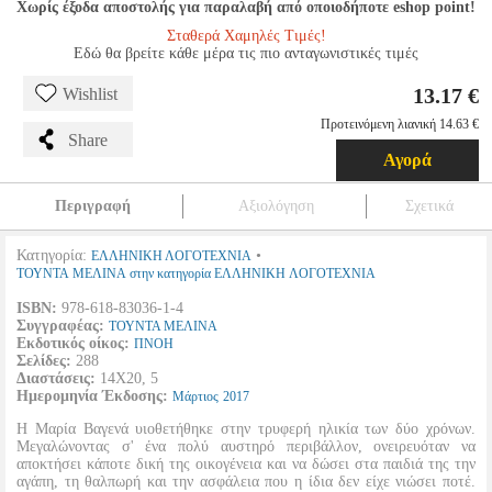
Χωρίς έξοδα αποστολής για παραλαβή από οποιοδήποτε eshop point!
Σταθερά Χαμηλές Τιμές!
Εδώ θα βρείτε κάθε μέρα τις πιο ανταγωνιστικές τιμές
13.17 €
Wishlist
Προτεινόμενη λιανική 14.63 €
Share
Αγορά
Περιγραφή
Αξιολόγηση
Σχετικά
Κατηγορία:
•
ΕΛΛΗΝΙΚΗ ΛΟΓΟΤΕΧΝΙΑ
ΤΟΥΝΤΑ ΜΕΛΙΝΑ στην κατηγορία ΕΛΛΗΝΙΚΗ ΛΟΓΟΤΕΧΝΙΑ
ISBN:
978-618-83036-1-4
Συγγραφέας:
ΤΟΥΝΤΑ ΜΕΛΙΝΑ
Εκδοτικός οίκος:
ΠΝΟΗ
Σελίδες:
288
Διαστάσεις:
14Χ20, 5
Ημερομηνία Έκδοσης:
Μάρτιος
2017
Η Μαρία Βαγενά υιοθετήθηκε στην τρυφερή ηλικία των δύο χρόνων.
Μεγαλώνοντας σ' ένα πολύ αυστηρό περιβάλλον, ονειρευόταν να
αποκτήσει κάποτε δική της οικογένεια και να δώσει στα παιδιά της την
αγάπη, τη θαλπωρή και την ασφάλεια που η ίδια δεν είχε νιώσει ποτέ.