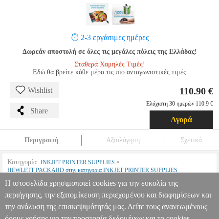
2-3 εργάσιμες ημέρες
Δωρεάν αποστολή σε όλες τις μεγάλες πόλεις της Ελλάδας!
Σταθερά Χαμηλές Τιμές!
Εδώ θα βρείτε κάθε μέρα τις πιο ανταγωνιστικές τιμές
110.90 €
Wishlist
Ελάχιστη 30 ημερών 110.9 €
Share
Αγορά
Περιγραφή
Αξιολόγηση
Σχετικά
Κατηγορία:
•
INKJET PRINTER SUPPLIES
HEWLETT PACKARD στην κατηγορία INKJET PRINTER SUPPLIES
Η ιστοσελίδα χρησιμοποιεί cookies για την ευκολία της
•
OEM:
6C400NE
περιήγησης, την εξατομίκευση περιεχομένου και διαφημίσεων και
την ανάλυση της επισκεψιμότητάς μας. Δείτε τους ανανεωμένους
HP ΜΕΛΑΝΙ INKJET NO.937 CMYK 4-PACK ΜΕ
OEM:6C400NE
ANA.HPA90693
ANA.HPA90693
HEWLETT
όρους χρήσης για την προστασία δεδομένων και τα cookies.