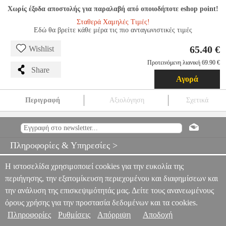
Χωρίς έξοδα αποστολής για παραλαβή από οποιοδήποτε eshop point!
Σταθερά Χαμηλές Τιμές!
Εδώ θα βρείτε κάθε μέρα τις πιο ανταγωνιστικές τιμές
65.40 €
Wishlist
Προτεινόμενη λιανική 69.90 €
Share
Αγορά
Περιγραφή
Αξιολόγηση
Σχετικά
HORI WIRELESS HORIPAD (ZELDA) FOR NINTENDO
SWITCH
NSW.00455
NSW.00455
ACCESSORIES
HORI
WIRELESS HORIPAD (ZELDA) FOR NINTENDO SWITCH
Πληροφορίες & Υπηρεσίες >
65.40
Η ιστοσελίδα χρησιμοποιεί cookies για την ευκολία της
περιήγησης, την εξατομίκευση περιεχομένου και διαφημίσεων και
την ανάλυση της επισκεψιμότητάς μας. Δείτε τους ανανεωμένους
όρους χρήσης για την προστασία δεδομένων και τα cookies.
Πληροφορίες
Ρυθμίσεις
Απόρριψη
Αποδοχή