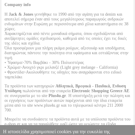
Company info
Η
Jack & Jones
γεννήθηκε το 1990 από την αγάπη για τα denim και
αποτελεί σήμερα έναν από τους μεγαλύτερους παραγωγούς ανδρικών
ενδυμάτων στην Ευρώπη με περισσότερα από χίλια καταστήματα σε 38
χώρες.
Χαρακτηρίζεται από πέντε μοναδικά σήματα, όπου σχεδιάζονται από
ανεξάρτητες ομάδες σχεδιασμού, καθεμιά από τις οποίες έχει τις δικές
της ιδέες και σχέδια.
Όλα προσφέρουν μια πλήρη γκάμα ρούχων, αξεσουάρ και υποδήματα,
διατηρώντας πάντοτε την ποιότητα στα υφάσματα και εστιάζοντας στην
τιμή.
• Ύφασμα>70% Βαμβάκι - 30% Πολυεστέρας
• Χρώμα>Ανοιχτό γκρι μελανζέ (Light grey melange - California)
• Φροντίδα>Ακολουθήστε τις οδηγίες που αναγράφονται στο ειδικό
ταμπελάκι
Τα προϊόντα των κατηγοριών
Αθλητικά, Βρεφικά - Παιδικά, Ενδυση
Υπόδηση
πωλούνται από την εταιρεία
Electronic Shopping Greece ΑΕ
σε συνεργασία με το site
Plus4u.gr
. Η υποστήριξη μετά την πώληση και
οι εγγυήσεις των προϊόντων αυτών παρέχονται από την ίδια εταιρεία
μέσα από το site www.plus4u.gr και το τηλεφωνικό κέντρο 211 2000
700.
Μπορείτε να συνδυάσετε τα προϊόντα αυτά με τα υπόλοιπα προϊόντα του
e-shop.gr και να τα παραλάβετε μαζί ώστε να μειώσετε τα έξοδα
αποστολής. Μπορείτε επίσης να παραλάβετε από οποιοδήποτε eshop
Η ιστοσελίδα χρησιμοποιεί cookies για την ευκολία της
point με μηδενικά έξοδα αποστολής ανεξαρτήτως ύψους παραγγελίας!