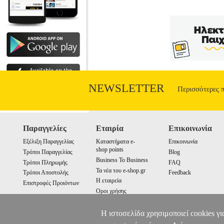
κατανοητό οδηγό για όλους, για την άμυ
τι φταίει που πέφτουμε σε παγίδες.
νευροεπιστήμες. Διανοητικά παιχνίδια, π
κριτική σκέψη. Σπάστε την αλυσίδα της
τόση δυναμική σε όλα τα μέσα, το ίδι
NEWSLETTER
Περισσότερες 
Παραγγελίες
Εταιρία
Επικοινωνία
Εξέλιξη Παραγγελίας
Καταστήματα e-
Επικοινωνία
shop points
Τρόποι Παραγγελίας
Blog
Business To Business
Τρόποι Πληρωμής
FAQ
Τα νέα του e-shop.gr
Τρόποι Αποστολής
Feedback
Η εταιρεία
Επιστροφές Προιόντων
Οροι χρήσης
Cookies
Η ιστοσελίδα χρησιμοποιεί cookies γι