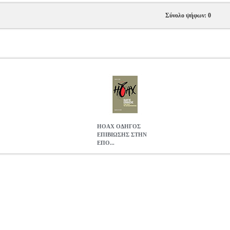
Σύνολο ψήφων: 0
HOAX ΟΔΗΓΟΣ
ΕΠΙΒΙΩΣΗΣ ΣΤΗΝ
ΕΠΟ...
ΗΝ ΕΠΟΧΗ ΤΗΣ ΠΑΡΑΠΛΗΡΟΦΟΡΗΣΗΣ
BKS.0779125
BKS.077
ΝΗΜΕΡΩΣΗΣ
Κατηγορία: ΜΕΣΑ ΜΑΖΙΚΗΣ ΕΝΗΜΕΡΩΣΗΣ •ΓΙΩΤΗΣ
978-618-5352-17-2 Συγγραφέας: ΓΙΩΤΗΣ ΓΙΩΡΓΟΣ Εκδοτικός 
ς: Δεκέμβριος 2022 Ζούμε σε έναν κόσμο μετα-αλήθειας, όπου "εναλ
νταγωνίζονται (ενίοτε κερδίζουν) τις έγκυρες κι αξιόπιστες πηγές πλη
ι όλο και πιο συχνά παρασέρνουν ανθρώπους στην λήψη κακών αποφά
πος που αυτή εξαπλώνεται αποτελεί μια από τις μεγαλύτερες απειλές
φορούν είναι τόσο μεγάλη, ώστε να τίθεται θέμα προσβολής της δημ