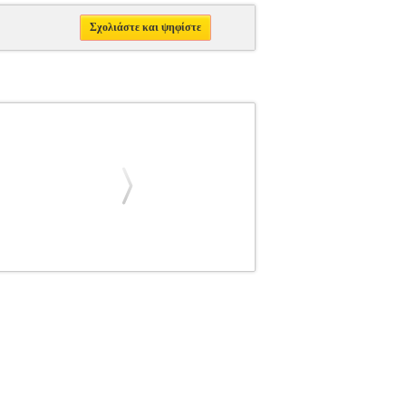
Σχολιάστε και ψηφίστε
9125
ΓΙΩΤΗΣ ΓΙΩΡΓΟΣ
ΓΙΩΤΗΣ ΓΙΩΡΓΟΣ
 ΓΙΩΡΓΟΣ στην κατηγορία
οίκος: ΘΥΡΑΘΕΝ-ΕΠΙΛΟΓΗ Σελίδες: 296
λακτικά γεγονότα" και "ψεύτικες ειδήσεις"
ροφοριών. Οι ψευδείς ειδήσεις ταξιδεύουν με
σεων για τους ίδιους και τους συνανθρώπους
 της σύγχρονης κοινωνίας. Η ποσότητα των
οκρατίας. Το βιβλίο αποτελεί έναν απλό και