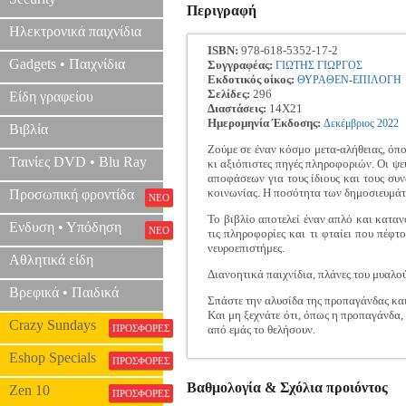
Περιγραφή
Ηλεκτρονικά παιχνίδια
ISBN:
978-618-5352-17-2
Gadgets • Παιχνίδια
Συγγραφέας:
ΓΙΩΤΗΣ ΓΙΩΡΓΟΣ
Εκδοτικός οίκος:
ΘΥΡΑΘΕΝ-ΕΠΙΛΟΓΗ
Σελίδες:
296
Είδη γραφείου
Διαστάσεις:
14Χ21
Ημερομηνία Έκδοσης:
Δεκέμβριος
2022
Βιβλία
Ζούμε σε έναν κόσμο μετα-αλήθειας, όπου
Ταινίες DVD • Blu Ray
κι αξιόπιστες πηγές πληροφοριών. Οι ψ
αποφάσεων για τους ίδιους και τους συ
κοινωνίας. Η ποσότητα των δημοσιευμάτ
Προσωπική φροντίδα
ΝΕΟ
Το βιβλίο αποτελεί έναν απλό και καταν
Ενδυση • Υπόδηση
ΝΕΟ
τις πληροφορίες και τι φταίει που πέφτ
νευροεπιστήμες.
Αθλητικά είδη
Διανοητικά παιχνίδια, πλάνες του μυαλού
Βρεφικά • Παιδικά
Σπάστε την αλυσίδα της προπαγάνδας και
Και μη ξεχνάτε ότι, όπως η προπαγάνδα, 
Crazy Sundays
ΠΡΟΣΦΟΡΕΣ
από εμάς το θελήσουν.
Eshop Specials
ΠΡΟΣΦΟΡΕΣ
Βαθμολογία & Σχόλια προιόντος
Zen 10
ΠΡΟΣΦΟΡΕΣ