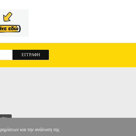
στε πώς αλληλεπιδρούμε με τις πληροφορίες και
ία, την ψυχολογία, την κοινωνιολογία, τις
ς συμβουλές, σε ένα εγχειρίδιο που προάγει την
νδα, τα hoax και τα fake news κυκλοφορούν με
ήσουν.
HOAX ΟΔΗΓΟΣ ΕΠΙΒΙΩΣΗΣ ΣΤΗΝ
αφημίσεων και την ανάλυση της