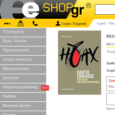
Login / Εγγραφή
Αρχική
>
Είδη
Υπολογιστές
HO
Ήχος • Εικόνα
BKS.
Τηλεπικοινωνίες
Κατηγ
Λευκές συσκευές
Διαθε
Μικροσυσκευές
Χωρίς
Εργαλεία
Στα
Εδώ 
Οργανα γυμναστικής
ΝΕΟ
Outdoor
Μουσικά όργανα
Προτει
Security