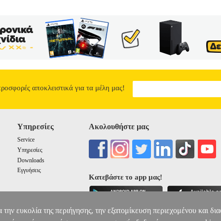
να ενάντια στην παραπληροφόρηση και τις ψευδείς ειδήσεις. Αναγνωρί
 Κινηθείτε στον λαβύρινθο της υπερπληροφόρησης, με βοηθό τη φιλοσοφ
λάνες του μυαλού, μεροληψίες, χιουμοριστικά παραδείγματα, πρακτικέ
 προπαγάνδας και των fake news. Και μη ξεχνάτε ότι, όπως η προπαγά
ο ακριβώς μπορεί να κάνει και η αλήθεια αν αρκετοί από εμάς το θελ
ΕΠΟΧΗ ΤΗΣ ΠΑΡΑΠΛΗΡΟΦΟΡΗΣΗΣ
9.84
προσφορές αποκλειστικά για τα μέλη μας!
Υπηρεσίες
Ακολουθήστε μας
Service
Υπηρεσίες
Downloads
Εγγυήσεις
Κατεβάστε το app μας!
α την ευκολία της περιήγησης, την εξατομίκευση περιεχομένου και δι