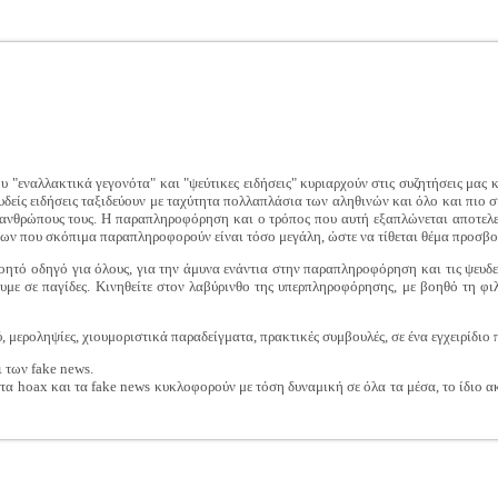
 "εναλλακτικά γεγονότα" και "ψεύτικες ειδήσεις" κυριαρχούν στις συζητήσεις μας κα
ευδείς ειδήσεις ταξιδεύουν με ταχύτητα πολλαπλάσια των αληθινών και όλο και πι
νανθρώπους τους. Η παραπληροφόρηση και ο τρόπος που αυτή εξαπλώνεται αποτελεί 
ων που σκόπιμα παραπληροφορούν είναι τόσο μεγάλη, ώστε να τίθεται θέμα προσβο
οητό οδηγό για όλους, για την άμυνα ενάντια στην παραπληροφόρηση και τις ψευδε
ουμε σε παγίδες. Κινηθείτε στον λαβύρινθο της υπερπληροφόρησης, με βοηθό τη φι
, μεροληψίες, χιουμοριστικά παραδείγματα, πρακτικές συμβουλές, σε ένα εγχειρίδιο 
 των fake news.
τα hoax και τα fake news κυκλοφορούν με τόση δυναμική σε όλα τα μέσα, το ίδιο α