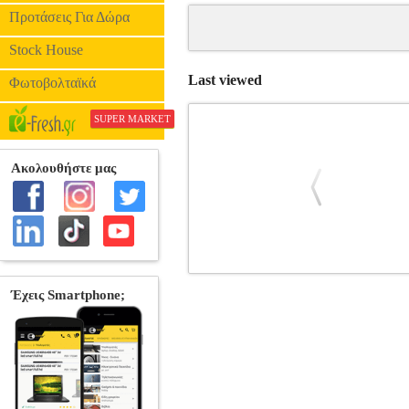
Προτάσεις Για Δώρα
Stock House
Last viewed
Φωτοβολταϊκά
SUPER MARKET
HOAX ΟΔΗΓΟΣ ΕΠΙΒΙΩΣΗΣ ΣΤ
ΜΕΣΑ ΜΑΖΙΚΗΣ Ε
ΜΕΣΑ ΜΑΖΙΚΗΣ ΕΝΗΜΕΡΩΣΗΣ ISBN: 
Διαστάσεις: 14Χ21 Ημερομηνία Έκδοση
κυριαρχούν στις συζητήσεις μας και α
ταχύτητα πολλαπλάσια των αληθινών κα
τους. Η παραπληροφόρηση και ο τρό
δημοσιευμάτων που σκόπιμα παραπληρο