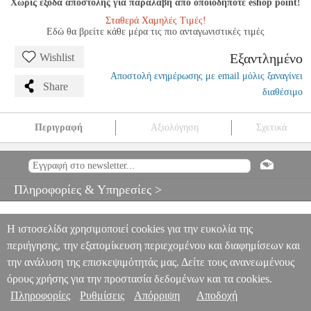
Χωρίς έξοδα αποστολής για παραλαβή από οποιοδήποτε eshop point!
Σταθερά Χαμηλές Τιμές!
Εδώ θα βρείτε κάθε μέρα τις πιο ανταγωνιστικές τιμές
Εξαντλημένο
Wishlist
Αποστολή ενημέρωσης με email μόλις ξαναγίνει
Share
διαθέσιμο
Περιγραφή
Αξιολόγηση
Σχετικά
HAYDN - HORN CONCERTO D-DUR
MSC.603627
MSC.603627
SCHOTT SOHNE
SCHOTT SOHNE
ΜΟΥΣΙΚΑ ΒΙΒΛΙΑ
ΟΡΧΗΣΤΡΙΚΗ ΜΟΥΣΙΚΗ
HAYDN - HORN CONCERTO D-
Πληροφορίες & Υπηρεσίες >
DUR
0
Η ιστοσελίδα χρησιμοποιεί cookies για την ευκολία της
περιήγησης, την εξατομίκευση περιεχομένου και διαφημίσεων και
την ανάλυση της επισκεψιμότητάς μας. Δείτε τους ανανεωμένους
όρους χρήσης για την προστασία δεδομένων και τα cookies.
Πληροφορίες
Ρυθμίσεις
Απόρριψη
Αποδοχή