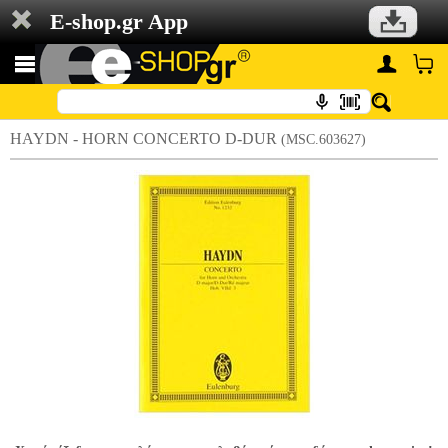
E-shop.gr App
HAYDN - HORN CONCERTO D-DUR
(MSC.603627)