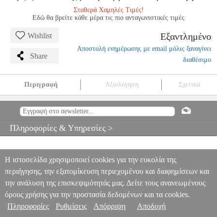
Σταθερά Χαμηλές Τιμές!
Εδώ θα βρείτε κάθε μέρα τις πιο ανταγωνιστικές τιμές
Εξαντλημένο
Wishlist
Αποστολή ενημέρωσης με email μόλις ξαναγίνει
Share
διαθέσιμο
Περιγραφή
Αξιολόγηση
Σχετικά
HAYDN  FLUTE CONCERTO
MSC.606883
MSC.606883
UNIVERSAL EDITIONS
UNIVERSAL EDITIONS
ΜΟΥΣΙΚΑ
Πληροφορίες & Υπηρεσίες >
ΒΙΒΛΙΑ ΠΝΕΥΣΤΩΝ
HAYDN  FLUTE CONCERTO
0
Η ιστοσελίδα χρησιμοποιεί cookies για την ευκολία της
περιήγησης, την εξατομίκευση περιεχομένου και διαφημίσεων και
την ανάλυση της επισκεψιμότητάς μας. Δείτε τους ανανεωμένους
όρους χρήσης για την προστασία δεδομένων και τα cookies.
Πληροφορίες
Ρυθμίσεις
Απόρριψη
Αποδοχή