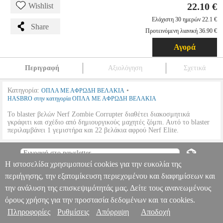
22.10 €
Wishlist
Ελάχιστη 30 ημερών 22.1 €
Share
Προτεινόμενη λιανική 36.90 €
Αγορά
Περιγραφή
Αξιολόγηση
Σχετικά
Κατηγορία:
•
ΟΠΛΑ ΜΕ ΑΦΡΩΔΗ ΒΕΛΑΚΙΑ
HASBRO στην κατηγορία ΟΠΛΑ ΜΕ ΑΦΡΩΔΗ ΒΕΛΑΚΙΑ
Το blaster βελών Nerf Zombie Corrupter διαθέτει διακοσμητικά
γκράφιτι και σχέδιο από δημιουργικούς μαχητές ζόμπι. Αυτό το blaster
περιλαμβάνει 1 γεμιστήρα και 22 βελάκια αφρού Nerf Elite.
HASBRO NERF ZOMBIE - CORRUPTER
EPI.24278
EPI.24278
HASBRO
HASBRO
ΟΠΛΑ ΜΕ ΑΦΡΩΔΗ ΒΕΛΑΚΙΑ
Κατηγορία:
Η ιστοσελίδα χρησιμοποιεί cookies για την ευκολία της
ΟΠΛΑ ΜΕ ΑΦΡΩΔΗ ΒΕΛΑΚΙΑ •HASBRO στην κατηγορία
Πληροφορίες & Υπηρεσίες >
ΟΠΛΑ ΜΕ ΑΦΡΩΔΗ ΒΕΛΑΚΙΑ Το blaster βελών Nerf Zombie
περιήγησης, την εξατομίκευση περιεχομένου και διαφημίσεων και
Corrupter διαθέτει διακοσμητικά γκράφιτι και σχέδιο από
την ανάλυση της επισκεψιμότητάς μας. Δείτε τους ανανεωμένους
δημιουργικούς μαχητές ζόμπι. Αυτό το blaster περιλαμβάνει 1
όρους χρήσης για την προστασία δεδομένων και τα cookies.
γεμιστήρα και 22 βελάκια αφρού Nerf Elite.
HASBRO NERF
ZOMBIE - CORRUPTER
Πληροφορίες
Ρυθμίσεις
Απόρριψη
Αποδοχή
22.10