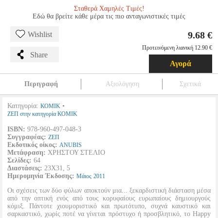
Σταθερά Χαμηλές Τιμές!
Εδώ θα βρείτε κάθε μέρα τις πιο ανταγωνιστικές τιμές
9.68 €
Wishlist
Προτεινόμενη λιανική 12.90 €
Share
Αγορά
Περιγραφή
Αξιολόγηση
Σχετικά
Κατηγορία:
•
ΚΟΜΙΚ
ΖΕΠ στην κατηγορία ΚΟΜΙΚ
ISBN:
978-960-497-048-3
Συγγραφέας:
ΖΕΠ
Εκδοτικός οίκος:
ANUBIS
Μετάφραση:
ΧΡΗΣΤΟΥ ΣΤΕΛΙΟ
Σελίδες:
64
Διαστάσεις:
23Χ31, 5
Ημερομηνία Έκδοσης:
Μάιος
2011
Οι σχέσεις των δύο φύλων αποκτούν μια... ξεκαρδιστική διάσταση μέσα
από την οπτική ενός από τους κορυφαίους ευρωπαίους δημιουργούς
κόμιξ. Πάντοτε χιουμοριστικό και πρωτότυπο, συχνά καυστικό και
σαρκαστικό, χωρίς ποτέ να γίνεται πρόστυχο ή προσβλητικό, το Happy