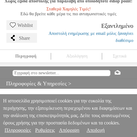
Χωρίς έξοδα αποστολής για παραλαβή από οποιοδήποτε eshop point!
Σταθερά Χαμηλές Τιμές!
Εδώ θα βρείτε κάθε μέρα τις πιο ανταγωνιστικές τιμές
Εξαντλημένο
Wishlist
Αποστολή ενημέρωσης με email μόλις ξαναγίνει
Share
διαθέσιμο
Περιγραφή
Αξιολόγηση
Σχετικά
HANS ENZBERG-SCHULE - TOP MUSIC AN DER ORGEL - 2
MSC.604766
MSC.604766
ΚΑΧΡΑΜΑΝΗΣ
ΚΑΧΡΑΜΑΝΗΣ
ΜΟΥΣΙΚΑ ΒΙΒΛΙΑ ΠΛΗΚΤΡΩΝ
HANS ENZBERG-SCHULE -
Πληροφορίες & Υπηρεσίες >
TOP MUSIC AN DER ORGEL - 2
0
Η ιστοσελίδα χρησιμοποιεί cookies για την ευκολία της
περιήγησης, την εξατομίκευση περιεχομένου και διαφημίσεων και
την ανάλυση της επισκεψιμότητάς μας. Δείτε τους ανανεωμένους
όρους χρήσης για την προστασία δεδομένων και τα cookies.
Πληροφορίες
Ρυθμίσεις
Απόρριψη
Αποδοχή