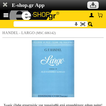
E-shop.gr App
HANDEL - LARGO
(MSC.606142)
Χωρίς έξοδα αποστολής για παραλαβή από οποιοδήποτε eshop point!