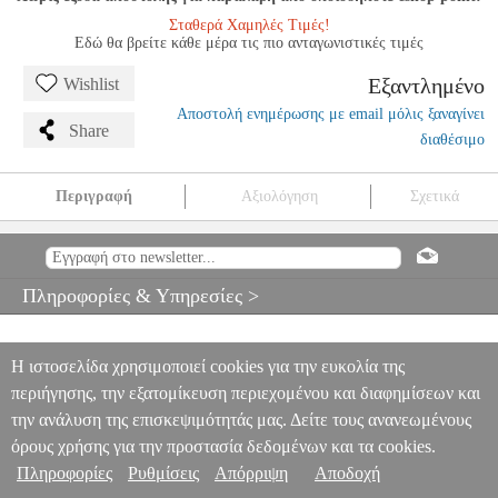
Σταθερά Χαμηλές Τιμές!
Εδώ θα βρείτε κάθε μέρα τις πιο ανταγωνιστικές τιμές
Εξαντλημένο
Wishlist
Αποστολή ενημέρωσης με email μόλις ξαναγίνει
Share
διαθέσιμο
Περιγραφή
Αξιολόγηση
Σχετικά
HANDEL - LARGO
MSC.606142
MSC.606142
CURCI
CURCI
ΜΟΥΣΙΚΑ ΒΙΒΛΙΑ ΠΛΗΚΤΡΩΝ
HANDEL - LARGO
0
Πληροφορίες & Υπηρεσίες >
Η ιστοσελίδα χρησιμοποιεί cookies για την ευκολία της
περιήγησης, την εξατομίκευση περιεχομένου και διαφημίσεων και
την ανάλυση της επισκεψιμότητάς μας. Δείτε τους ανανεωμένους
όρους χρήσης για την προστασία δεδομένων και τα cookies.
Πληροφορίες
Ρυθμίσεις
Απόρριψη
Αποδοχή