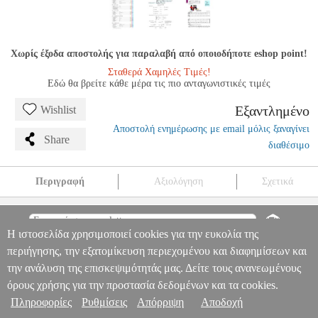
Χωρίς έξοδα αποστολής για παραλαβή από οποιοδήποτε eshop point!
Σταθερά Χαμηλές Τιμές!
Εδώ θα βρείτε κάθε μέρα τις πιο ανταγωνιστικές τιμές
Εξαντλημένο
Wishlist
Αποστολή ενημέρωσης με email μόλις ξαναγίνει
Share
διαθέσιμο
Περιγραφή
Αξιολόγηση
Σχετικά
HAL LEONARD STUDENT PIANO LIBRARY - PIANO
LESSONS BOOK 2
MSC.608296
MSC.608296
HAL LEONARD
Η ιστοσελίδα χρησιμοποιεί cookies για την ευκολία της
HAL LEONARD
ΜΟΥΣΙΚΑ ΒΙΒΛΙΑ ΠΛΗΚΤΡΩΝ
HAL
Πληροφορίες & Υπηρεσίες >
LEONARD STUDENT PIANO LIBRARY - PIANO LESSONS
περιήγησης, την εξατομίκευση περιεχομένου και διαφημίσεων και
BOOK 2
την ανάλυση της επισκεψιμότητάς μας. Δείτε τους ανανεωμένους
0
όρους χρήσης για την προστασία δεδομένων και τα cookies.
Πληροφορίες
Ρυθμίσεις
Απόρριψη
Αποδοχή