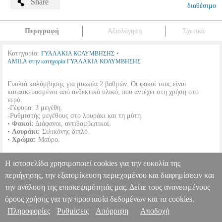
Share
διαθέσιμο
Περιγραφή
Αξιολόγηση
Σχετικά
Κατηγορία:
•
ΓΥΑΛΑΚΙΑ ΚΟΛΥΜΒΗΣΗΣ
AMILA στην κατηγορία ΓΥΑΛΑΚΙΑ ΚΟΛΥΜΒΗΣΗΣ
Γυαλιά κολύμβησης για μυωπία 2 βαθμών. Οι φακοί τους είναι
κατασκευασμένοι από ανθεκτικό υλικό, που αντέχει στη χρήση στο
νερό.
-Γέφυρα: 3 μεγέθη.
-Ρυθμιστής μεγέθους στο λουράκι και τη μύτη.
•
Φακοί:
Διάφανοι, αντιθαμβωτικοί.
•
Λουράκι:
Σιλικόνης διπλό.
•
Χρώμα:
Μαύρο.
ΓΥΑΛΙΑ ΚΟΛΥΜΒΗΣΗΣ AMILA ΜΑΥΡΑ ΜΕ ΜΥΩΠΙΑ 2
Η ιστοσελίδα χρησιμοποιεί cookies για την ευκολία της
ΒΑΘΜΩΝ
PER.234686
PER.234686
AMILA
AMILA
ΓΥΑΛΑΚΙΑ
περιήγησης, την εξατομίκευση περιεχομένου και διαφημίσεων και
ΚΟΛΥΜΒΗΣΗΣ
Κατηγορία: ΓΥΑΛΑΚΙΑ ΚΟΛΥΜΒΗΣΗΣ
Πληροφορίες & Υπηρεσίες >
την ανάλυση της επισκεψιμότητάς μας. Δείτε τους ανανεωμένους
•AMILA στην κατηγορία ΓΥΑΛΑΚΙΑ ΚΟΛΥΜΒΗΣΗΣ Γυαλιά
κολύμβησης για μυωπία 2 βαθμών. Οι φακοί τους είναι
όρους χρήσης για την προστασία δεδομένων και τα cookies.
κατασκευασμένοι από ανθεκτικό υλικό, που αντέχει στη χρήση στο
Πληροφορίες
Ρυθμίσεις
Απόρριψη
Αποδοχή
νερό. -Γέφυρα: 3 μεγέθη. -Ρυθμιστής μεγέθους στο λουράκι και τη