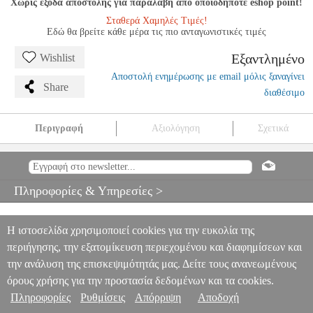
Χωρίς έξοδα αποστολής για παραλαβή από οποιοδήποτε eshop point!
Σταθερά Χαμηλές Τιμές!
Εδώ θα βρείτε κάθε μέρα τις πιο ανταγωνιστικές τιμές
Εξαντλημένο
Wishlist
Αποστολή ενημέρωσης με email μόλις ξαναγίνει
Share
διαθέσιμο
Περιγραφή
Αξιολόγηση
Σχετικά
GUIDO TOPPER - A MODERN APPROACH TO THE GUITAR
(BOOK III)
MSC.601127
MSC.601127
BROEKMANS
BROEKMANS
ΜΟΥΣΙΚΑ ΒΙΒΛΙΑ ΕΓΧΟΡΔΩΝ
GUIDO
Πληροφορίες & Υπηρεσίες >
TOPPER - A MODERN APPROACH TO THE GUITAR (BOOK
III)
0
Η ιστοσελίδα χρησιμοποιεί cookies για την ευκολία της
περιήγησης, την εξατομίκευση περιεχομένου και διαφημίσεων και
την ανάλυση της επισκεψιμότητάς μας. Δείτε τους ανανεωμένους
όρους χρήσης για την προστασία δεδομένων και τα cookies.
Πληροφορίες
Ρυθμίσεις
Απόρριψη
Αποδοχή