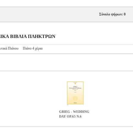
Σύνολο ψήφων: 0
ΥΣΙΚΑ ΒΙΒΛΙΑ ΠΛΗΚΤΡΩΝ
υτικά Πιάνου
Πιάνο 4 χέρια
GRIEG - WEDDING
DAY OP.65 N.6
.6
MSC.605274
MSC.605274
SCHOTT SOHNE
SCHOTT SOHN