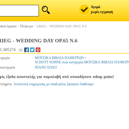
Αγορά
χωρίς εγγραφή
ικά όργανα
>
Πλήκτρα
>
GRIEG - WEDDING DAY OP.65 N.6
IEG - WEDDING DAY OP.65 N.6
C.605274
ηγορία
ΜΟΥΣΙΚΑ ΒΙΒΛΙΑ ΠΛΗΚΤΡΩΝ
•
SCHOTT SOHNE στην κατηγορία ΜΟΥΣΙΚΑ ΒΙΒΛΙΑ ΠΛΗΚΤ
κατηγορία
ΠΙΑΝΟ ΣΟΛΟ
ίς έξοδα αποστολής για παραλαβή από οποιοδήποτε eshop point!
ντλημένο.
Αποστολή ενημέρωσης με email μόλις ξαναγίνει διαθέσιμο