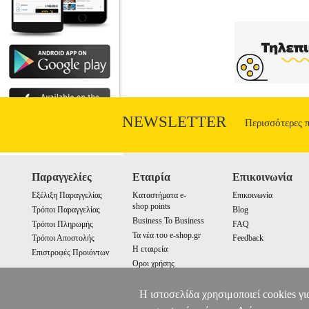
NEWSLETTER
Περισσότερες 
Παραγγελίες
Εταιρία
Επικοινωνία
Εξέλιξη Παραγγελίας
Καταστήματα e-
Επικοινωνία
shop points
Τρόποι Παραγγελίας
Blog
Business To Business
Τρόποι Πληρωμής
FAQ
Τα νέα του e-shop.gr
Τρόποι Αποστολής
Feedback
Η εταιρεία
Επιστροφές Προιόντων
Οροι χρήσης
Cookies
Η ιστοσελίδα χρησιμοποιεί cookies γι