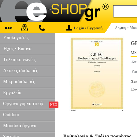
Login / Εγγραφή
Αρχική
>
Μουσ
Υπολογιστές
GR
Ήχος • Εικόνα
MS
Τηλεπικοινωνίες
Κατ
Λευκές συσκευές
Υπο
Μικροσυσκευές
Χωρ
Εξα
Εργαλεία
Οργανα γυμναστικής
ΝΕΟ
Outdoor
Μουσικά όργανα
Βαθμολογία & Σχόλια προιόντος
Security