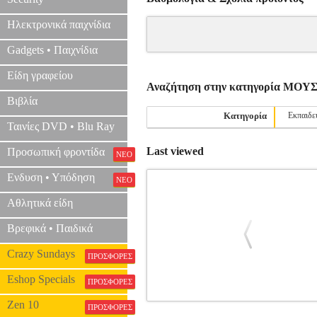
Ηλεκτρονικά παιχνίδια
Gadgets • Παιχνίδια
Είδη γραφείου
Αναζήτηση στην κατηγορία ΜΟ
Βιβλία
Κατηγορία
Εκπαιδε
Ταινίες DVD • Blu Ray
Last viewed
Προσωπική φροντίδα
ΝΕΟ
Ενδυση • Υπόδηση
ΝΕΟ
Αθλητικά είδη
Βρεφικά • Παιδικά
Crazy Sundays
ΠΡΟΣΦΟΡΕΣ
Eshop Specials
ΠΡΟΣΦΟΡΕΣ
Zen 10
GRIEG - WEDDING DAY OP.65 N
ΠΡΟΣΦΟΡΕΣ