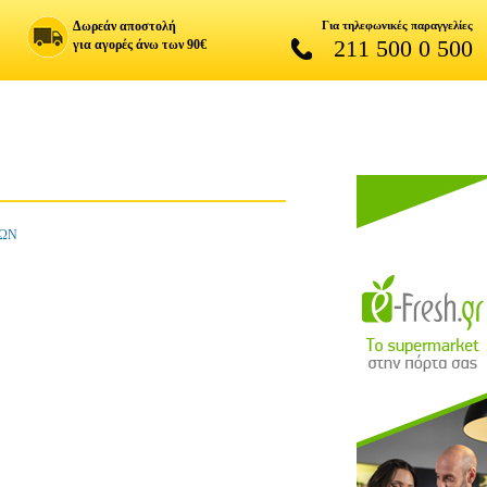
Δωρεάν αποστολή
Για τηλεφωνικές παραγγελίες
211 500 0 500
για αγορές άνω των 90€
ΡΩΝ