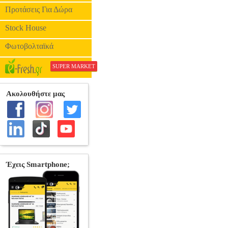
Προτάσεις Για Δώρα
Stock House
Φωτοβολταϊκά
SUPER MARKET