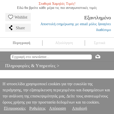
Σταθερά Χαμηλές Τιμές!
Εδώ θα βρείτε κάθε μέρα τις πιο ανταγωνιστικές τιμές
Εξαντλημένο
Wishlist
Αποστολή ενημέρωσης με email μόλις ξαναγίνει
Share
διαθέσιμο
Περιγραφή
Αξιολόγηση
Σχετικά
GRIEG - TO SPRING OP. 43 N. 6
MSC.605222
MSC.605222
EDITION PETERS
EDITION PETERS
ΜΟΥΣΙΚΑ ΒΙΒΛΙΑ
ΠΛΗΚΤΡΩΝ
GRIEG - TO SPRING OP. 43 N. 6
Πληροφορίες & Υπηρεσίες >
0
Η ιστοσελίδα χρησιμοποιεί cookies για την ευκολία της
περιήγησης, την εξατομίκευση περιεχομένου και διαφημίσεων και
την ανάλυση της επισκεψιμότητάς μας. Δείτε τους ανανεωμένους
όρους χρήσης για την προστασία δεδομένων και τα cookies.
Πληροφορίες
Ρυθμίσεις
Απόρριψη
Αποδοχή