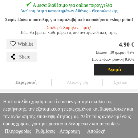
Αμεσα διαθέσιμο για online παραγγελία
Διαθεσιμότητα καταστημάτων Αθήνας - Θεσσαλονίκης
Χωρίς έξοδα αποστολής για παραλαβή από οποιοδήποτε eshop point!
Σταθερά Χαμηλές Τιμές!
Εδώ θα βρείτε κάθε μέρα τις πιο ανταγωνιστικές τιμές
4.90 €
Wishlist
Ελάχιστη 30 ημερών 4.9 €
Share
Προτεινόμενη λιανική 9.90 €
Αγορά
Περιγραφή
Αξιολόγηση
Σχετικά
GREENBLUE ΨΗΦΙΑΚΟ ΘΕΡΜΟΜΕΤΡΟ ΜΑΓΕΙΡΙΚΗΣ
ΑΚΙΔΑΣ
PER.229630
PER.229630
GREENBLUE
GREENBLUE
Η ιστοσελίδα χρησιμοποιεί cookies για την ευκολία της
ΕΙΔΙΚΕΣ ΜΙΚΡΟΣΥΣΚΕΥΕΣ
GREENBLUE ΨΗΦΙΑΚΟ
περιήγησης, την εξατομίκευση περιεχομένου και διαφημίσεων και
Πληροφορίες & Υπηρεσίες >
ΘΕΡΜΟΜΕΤΡΟ ΜΑΓΕΙΡΙΚΗΣ ΑΚΙΔΑΣ
την ανάλυση της επισκεψιμότητάς μας. Δείτε τους ανανεωμένους
4.90
όρους χρήσης για την προστασία δεδομένων και τα cookies.
Πληροφορίες
Ρυθμίσεις
Απόρριψη
Αποδοχή