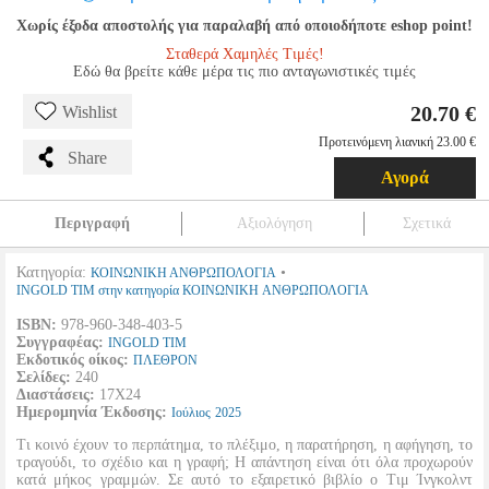
Χωρίς έξοδα αποστολής για παραλαβή από οποιοδήποτε eshop point!
Σταθερά Χαμηλές Τιμές!
Εδώ θα βρείτε κάθε μέρα τις πιο ανταγωνιστικές τιμές
20.70 €
Wishlist
Προτεινόμενη λιανική 23.00 €
Share
Αγορά
Περιγραφή
Αξιολόγηση
Σχετικά
Κατηγορία:
•
ΚΟΙΝΩΝΙΚΗ ΑΝΘΡΩΠΟΛΟΓΙΑ
INGOLD TIM στην κατηγορία ΚΟΙΝΩΝΙΚΗ ΑΝΘΡΩΠΟΛΟΓΙΑ
ISBN:
978-960-348-403-5
Συγγραφέας:
INGOLD TIM
Εκδοτικός οίκος:
ΠΛΕΘΡΟΝ
Σελίδες:
240
Διαστάσεις:
17Χ24
Ημερομηνία Έκδοσης:
Ιούλιος
2025
Τι κοινό έχουν το περπάτημα, το πλέξιμο, η παρατήρηση, η αφήγηση, το
τραγούδι, το σχέδιο και η γραφή; Η απάντηση είναι ότι όλα προχωρούν
κατά μήκος γραμμών. Σε αυτό το εξαιρετικό βιβλίο ο Τιμ Ίνγκολντ