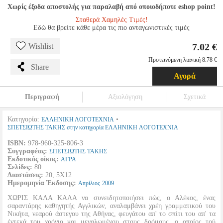
Χωρίς έξοδα αποστολής για παραλαβή από οποιοδήποτε eshop point!
Σταθερά Χαμηλές Τιμές!
Εδώ θα βρείτε κάθε μέρα τις πιο ανταγωνιστικές τιμές
7.02 €
Wishlist
Προτεινόμενη λιανική 8.78 €
Share
Αγορά
Περιγραφή
Αξιολόγηση
Σχετικά
Κατηγορία:
•
ΕΛΛΗΝΙΚΗ ΛΟΓΟΤΕΧΝΙΑ
ΣΠΕΤΣΙΩΤΗΣ ΤΑΚΗΣ στην κατηγορία ΕΛΛΗΝΙΚΗ ΛΟΓΟΤΕΧΝΙΑ
ISBN:
978-960-325-806-3
Συγγραφέας:
ΣΠΕΤΣΙΩΤΗΣ ΤΑΚΗΣ
Εκδοτικός οίκος:
ΑΓΡΑ
Σελίδες:
80
Διαστάσεις:
20, 5Χ12
Ημερομηνία Έκδοσης:
Απρίλιος
2009
ΧΩΡΙΣ ΚΑΛΑ ΚΑΛΑ να συνειδητοποιήσει πώς, ο Αλέκος, ένας
σαραντάρης καθηγητής Αγγλικών, αναλαμβάνει χρέη γραμματικού του
Νικήτα, νεαρού άστεγου της Αθήνας, φευγάτου απ' το σπίτι του απ' τα
έντεκά του χρόνια και μεγαλωμένου στους δρόμους, ο οποίος τού