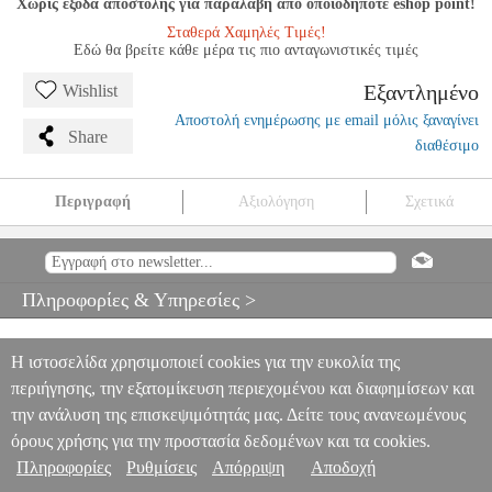
Χωρίς έξοδα αποστολής για παραλαβή από οποιοδήποτε eshop point!
Σταθερά Χαμηλές Τιμές!
Εδώ θα βρείτε κάθε μέρα τις πιο ανταγωνιστικές τιμές
Εξαντλημένο
Wishlist
Αποστολή ενημέρωσης με email μόλις ξαναγίνει
Share
διαθέσιμο
Περιγραφή
Αξιολόγηση
Σχετικά
GRADED REPERTOIRE BOOK THREE - GRADES 3 & 4
MSC.605493
MSC.605493
GUILDHALL SCHOOL OF MUSIC
GUILDHALL SCHOOL OF MUSIC
ΜΟΥΣΙΚΑ ΒΙΒΛΙΑ
Πληροφορίες & Υπηρεσίες >
ΠΛΗΚΤΡΩΝ
GRADED REPERTOIRE BOOK THREE -
GRADES 3 & 4
0
Η ιστοσελίδα χρησιμοποιεί cookies για την ευκολία της
περιήγησης, την εξατομίκευση περιεχομένου και διαφημίσεων και
την ανάλυση της επισκεψιμότητάς μας. Δείτε τους ανανεωμένους
όρους χρήσης για την προστασία δεδομένων και τα cookies.
Πληροφορίες
Ρυθμίσεις
Απόρριψη
Αποδοχή