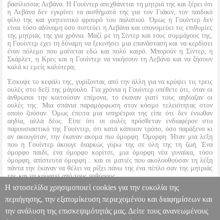
βασίλισσας Λεβάνα. Η Γουίντερ απεχθάνεται τη μητριά της και ξέρει ότι
η Λεβάνα δεν εγκρίνει τα αισθήματά της για τον Γιάκιν, τον παιδικό
φίλο της και γοητευτικό φρουρό του παλατιού. Όμως η Γουίντερ δεν
είναι τόσο αδύναμη όσο πιστεύει η Λεβάνα και υπονομεύει τις επιθυμίες
της μητριάς της για χρόνια. Μαζί με τη Σίντερ και τους συμμάχους της,
η Γουίντερ έχει τη δύναμη να ξεκινήσει μια επανάσταση και να κερδίσει
έναν πόλεμο που μαίνεται εδώ και πολύ καιρό. Μπορούν η Σίντερ, η
Σκάρλετ, η Κρες και η Γουίντερ να νικήσουν τη Λεβάνα και να ζήσουν
καλά κι εμείς καλύτερα;
Έσκυψε το κεφάλι της, γυρίζοντας από την άλλη για να κρύψει τις τρεις
ουλές στο δεξί της μάγουλο. Για χρόνια η Γουίντερ υπέθετε ότι, όταν οι
άνθρωποι την κοιτούσαν επίμονα, το έκαναν γιατί τους αηδίαζαν οι
ουλές της. Μια σπάνια παραμόρφωση στον κόσμο τελειότητας στον
οποίο ζούσαν. Όμως έπειτα μια υπηρέτρια της είπε ότι δεν ένιωθαν
αηδία, αλλά δέος. Είπε ότι οι ουλές πρόσθεταν ενδιαφέρον στο
παρουσιαστικό της Γουίντερ, ότι κατά κάποιον τρόπο, όσο παράξενο κι
αν ακουγόταν, την έκαναν ακόμα πιο όμορφη. Όμορφη. Ήταν μια λέξη
που η Γουίντερ άκουγε διαρκώς γύρω της σε όλη της τη ζωή. Ένα
όμορφο παιδί, ένα όμορφο κορίτσι, μια όμορφη νέα γυναίκα, τόσο
όμορφη, απίστευτα όμορφη... και οι ματιές που ακολουθούσαν τη λέξη
πάντα την έκαναν να θέλει να ρίξει πάνω της ένα πέπλο σαν της μητριάς
της και να κρυφτεί από τους ψιθύρους.
Η ιστοσελίδα χρησιμοποιεί cookies για την ευκολία της
Το τελευταίο μέρος της Τετραλογίας της Σελήνης -ένα αριστούργημα!
περιήγησης, την εξατομίκευση περιεχομένου και διαφημίσεων και
την ανάλυση της επισκεψιμότητάς μας. Δείτε τους ανανεωμένους
ΓΟΥΙΝΤΕΡ ΒΙΒΛΙΟ 4
BKS.0177034
BKS.0177034
ΜΕΓΙΕΡ