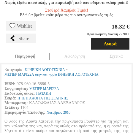
Χωρίς έξοδα αποστολής για παραλαβή από οποιοδήποτε eshop point!
Σταθερά Χαμηλές Τιμές!
Εδώ θα βρείτε κάθε μέρα τις πιο ανταγωνιστικές τιμές
18.32 €
Wishlist
Προτεινόμενη λιανική 22.90 €
Share
Αγορά
Περιγραφή
Αξιολόγηση
Σχετικά
Κατηγορία:
•
ΕΦΗΒΙΚΗ ΛΟΓΟΤΕΧΝΙΑ
ΜΕΓΙΕΡ ΜΑΡΙΣΣΑ στην κατηγορία ΕΦΗΒΙΚΗ ΛΟΓΟΤΕΧΝΙΑ
ISBN:
978-960-16-5886-5
Συγγραφέας:
ΜΕΓΙΕΡ ΜΑΡΙΣΣΑ
Εκδοτικός οίκος:
ΠΑΤΑΚΗ
Σειρά:
Η ΤΕΤΡΑΛΟΓΙΑ ΤΗΣ ΣΕΛΗΝΗΣ
Μετάφραση:
ΚΑΛΟΦΩΛΙΑΣ ΑΛΕΞΑΝΔΡΟΣ
Σελίδες:
1104
Ημερομηνία Έκδοσης:
Νοέμβριος
2016
O λαός της Λούνα λατρεύει την πριγκίπισσα Γουίντερ για τη χάρη και
την καλοσύνη της και, παρά τις ουλές στο πρόσωπό της, η ομορφιά της
λέγεται ότι είναι ακόμα πιο συγκλονιστική από της μητριάς της, της