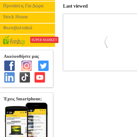
Προτάσεις Για Δώρα
Last viewed
Stock House
Φωτοβολταϊκά
SUPER MARKET
GOTH CHIC Η ΒΙΒΛΟΣ ΤΗΣ ΓΟ
Κατηγορία: ΜΕΛΕΤΕΣ •BADDELEY GAV
ΟΞΥ Σελίδες: 305 Διαστάσεις: 17Χ24 
αισθητική ή ένα λογοτεχνικό είδος. Είν
παράδοξο και το απόκοσμο αποτελούν
ακαταμάχητη έλξη. Η πόλη της τρομερής 
από την ομίχλη Λονδίνο της Βικτωριαν
αιώνα, μια ένδοξη μποέμ κόλαση. Είναι 
προσπάθεια να καταπνίξουν τον θόρυβο τη
παραγωγής ονείρων εξειδικευμένο στους 
σε αυτό μου το ταξίδ