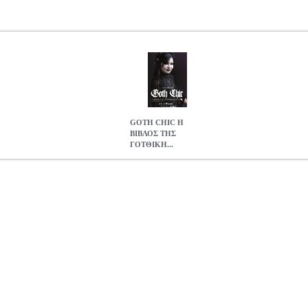
GOTH CHIC Η
ΒΙΒΛΟΣ ΤΗΣ
ΓΟΤΘΙΚΗ...
ΤΘΙΚΗΣ ΚΟΥΛΤΟΥΡΑΣ
BKS.0076898
BKS.0076898
BADDELEY 
IN στην κατηγορία ΜΕΛΕΤΕΣ ISBN: 978-960-436-206-6 Συγγρ
Ημερομηνία Έκδοσης: Ιούνιος 2025 «Το Goth Chic δεν είναι απλώς υ
αι μια φιλοσοφική οπτική - μια θέαση του κόσμου. Είναι ο κόσμος σε
 κοινό τόπο, ενώ κατά κάποιο τρόπο το σύνηθες είναι αλλόκοτο. Εδώ
νύχτας, δηλαδή η σκιά του σύγχρονου κόσμου μας, δεν περιορίζεται σ
ής εποχής, που τρέμει υπό την απειλή της λεπίδας του Τζακ του Αντερ
το Βερολίνο της δεκαετίας του 20 , όπου γλεντζέδες με μάτια κατακ
ς στρατιωτικής μπάντας που πλησιάζει. Είναι το Λος Αντζελες τους 2
εφιάλτες. Είναι ένα βασίλειο λυκόφωτος που μου έχει γίνει πολύ οικ
ι μέσα στην καρδιά του σκότους...»
GOTH CHIC Η ΒΙΒΛΟΣ ΤΗΣ 
16.19