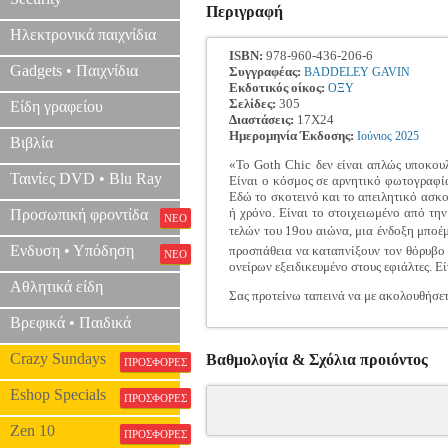
Περιγραφή
Ηλεκτρονικά παιχνίδια
ISBN:
978-960-436-206-6
Gadgets • Παιχνίδια
Συγγραφέας:
BADDELEY GAVIN
Εκδοτικός οίκος:
ΟΞΥ
Σελίδες:
305
Είδη γραφείου
Διαστάσεις:
17Χ24
Ημερομηνία Έκδοσης:
Ιούνιος
2025
Βιβλία
«Το Goth Chic δεν είναι απλώς υποκουλ
Ταινίες DVD • Blu Ray
Είναι ο κόσμος σε αρνητικό φωτογραφία
Εδώ το σκοτεινό και το απειλητικό ασκο
ή χρόνο. Είναι το στοιχειωμένο από την
Προσωπική φροντίδα
ΝΕΟ
τελών του 19ου αιώνα, μια ένδοξη μποέμ
Ενδυση • Υπόδηση
προσπάθεια να καταπνίξουν τον θόρυβο τ
ΝΕΟ
ονείρων εξειδικευμένο στους εφιάλτες. Εί
Αθλητικά είδη
Σας προτείνω ταπεινά να με ακολουθήσετε
Βρεφικά • Παιδικά
Crazy Sundays
Βαθμολογία & Σχόλια προιόντος
ΠΡΟΣΦΟΡΕΣ
Eshop Specials
ΠΡΟΣΦΟΡΕΣ
Zen 10
ΠΡΟΣΦΟΡΕΣ