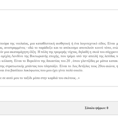
τούρα της νεολαίας, μια καταθλιπτική αισθητική ή ένα λογοτεχνικό είδος. Είναι 
ς, ανεστραμμένος - εδώ το παράδοξο και το απόκοσμο αποτελούν κοινό τόπο, ενώ
ύν μια ακαταμάχητη έλξη. Η πόλη της τρομερής νύχτας, δηλαδή η σκιά του σύγχρονο
 ομίχλη Λονδίνο της Βικτωριανής εποχής, που τρέμει υπό την απειλή της λεπίδας 
 κόλαση. Είναι το Βερολίνο της δεκαετίας του 20 , όπου γλεντζέδες με μάτια κατα
ης στρατιωτικής μπάντας που πλησιάζει. Είναι το Λος Αντζελες τους 20ου αιώνα,
ναι ένα βασίλειο λυκόφωτος που μου έχει γίνει πολύ οικείο.
 σε αυτό μου το ταξίδι μέσα στην καρδιά του σκότους...»
Σύνολο ψήφων: 0