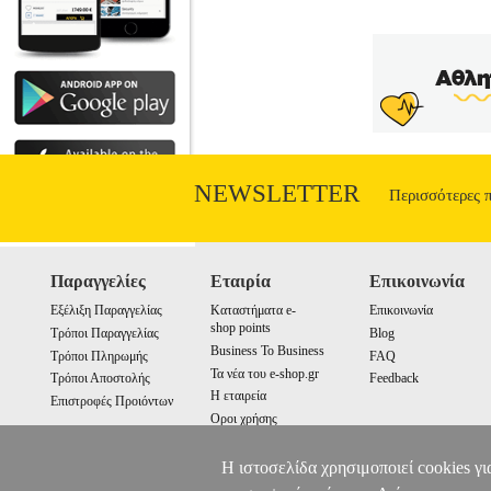
NEWSLETTER
Περισσότερες 
Παραγγελίες
Εταιρία
Επικοινωνία
Εξέλιξη Παραγγελίας
Καταστήματα e-
Επικοινωνία
shop points
Τρόποι Παραγγελίας
Blog
Business To Business
Τρόποι Πληρωμής
FAQ
Τα νέα του e-shop.gr
Τρόποι Αποστολής
Feedback
Η εταιρεία
Επιστροφές Προιόντων
Οροι χρήσης
Cookies
Η ιστοσελίδα χρησιμοποιεί cookies γι