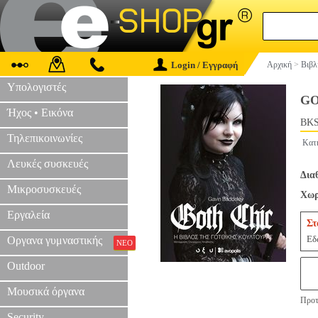
Login / Εγγραφή
Αρχική
>
Βιβλ
Υπολογιστές
GO
Ήχος • Εικόνα
BKS
Τηλεπικοινωνίες
Κατ
Λευκές συσκευές
Δια
Μικροσυσκευές
Χωρ
Εργαλεία
Στ
Εδ
Οργανα γυμναστικής
ΝΕΟ
Outdoor
Μουσικά όργανα
Προτ
Security