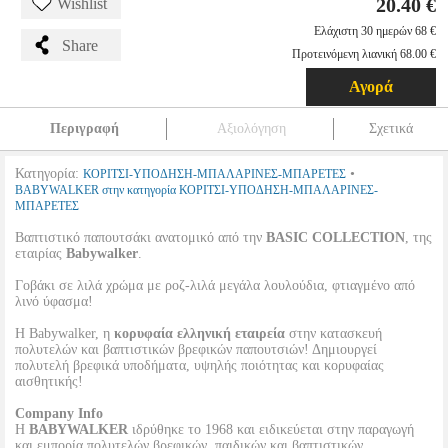
20.40 €
Wishlist
Ελάχιστη 30 ημερών 68 €
Share
Προτεινόμενη λιανική 68.00 €
Αγορά
Περιγραφή
Αξιολόγηση
Σχετικά
Κατηγορία:
•
ΚΟΡΙΤΣΙ-ΥΠΟΔΗΣΗ-ΜΠΑΛΑΡΙΝΕΣ-ΜΠΑΡΕΤΕΣ
BABYWALKER στην κατηγορία ΚΟΡΙΤΣΙ-ΥΠΟΔΗΣΗ-ΜΠΑΛΑΡΙΝΕΣ-
ΜΠΑΡΕΤΕΣ
Βαπτιστικό παπουτσάκι ανατομικό από την
BASIC COLLECTION
, της
εταιρίας
Babywalker
.
Γοβάκι σε λιλά χρώμα με ροζ-λιλά μεγάλα λουλούδια, φτιαγμένο από
λινό ύφασμα!
Η Babywalker, η
κορυφαία ελληνική εταιρεία
στην κατασκευή
πολυτελών και βαπτιστικών βρεφικών παπουτσιών! Δημιουργεί
πολυτελή βρεφικά υποδήματα, υψηλής ποιότητας και κορυφαίας
αισθητικής!
Company Info
Η
BABYWALKER
ιδρύθηκε το 1968 και ειδικεύεται στην παραγωγή
και εμπορία πολυτελών βρεφικών, παιδικών και βαπτιστικών