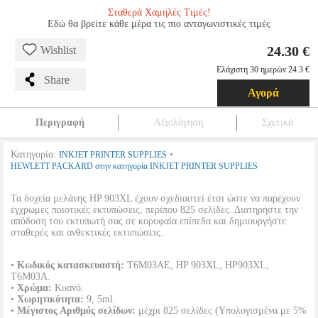
Σταθερά Χαμηλές Τιμές!
Εδώ θα βρείτε κάθε μέρα τις πιο ανταγωνιστικές τιμές
24.30 €
Wishlist
Ελάχιστη 30 ημερών 24.3 €
Share
Αγορά
Περιγραφή
Αξιολόγηση
Σχετικά
Κατηγορία:
•
INKJET PRINTER SUPPLIES
HEWLETT PACKARD στην κατηγορία INKJET PRINTER SUPPLIES
Τα δοχεία μελάνης HP 903XL έχουν σχεδιαστεί έτσι ώστε να παρέχουν
έγχρωμες ποιοτικές εκτυπώσεις, περίπου 825 σελίδες. Διατηρήστε την
απόδοση του εκτυπωτή σας σε κορυφαία επίπεδα και δημιουργήστε
σταθερές και ανθεκτικές εκτυπώσεις.
•
Κωδικός κατασκευαστή:
T6M03AE, HP 903XL, HP903XL,
T6M03A.
•
Χρώμα:
Κυανό.
•
Χωρητικότητα:
9, 5ml.
•
Μέγιστος Αριθμός σελίδων:
μέχρι 825 σελίδες (Υπολογισμένα με 5%