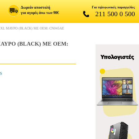
Δωρεάν αποστολή
Για τηλεφωνικές παραγγελίες
211 500 0 500
για αγορές άνω των 90€
XL ΜΑΥΡΟ (BLACK) ΜΕ OEM: CN045AE
ΑΥΡΟ (BLACK) ΜΕ OEM:
ES