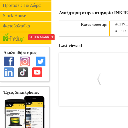
Προτάσεις Για Δώρα
Αναζήτηση στην κατηγορία INK
Stock House
Κατασκευαστής
ACTIVE
Φωτοβολταϊκά
XEROX
SUPER MARKET
Last viewed
ΓΝΗΣΙΟ ΜΕΛΑΝΙ HEWLETT PA
PACKARD
HEWLETT PACKARD
I
INKJET PRINTER SUPPLIES Γνήσιο μελάν
OEM: CN045AE Συμβατότητα: HEWLETT