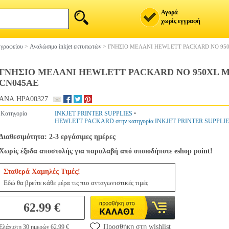
Αγορά
χωρίς εγγραφή
 γραφείου
>
Αναλώσιμα inkjet εκτυπωτών
>
ΓΝΗΣΙΟ ΜΕΛΑΝΙ HEWLETT PACKARD NO 950
ΓΝΗΣΙΟ ΜΕΛΑΝΙ HEWLETT PACKARD NO 950XL Μ
CN045AE
ANA.HPA00327
Κατηγορία
INKJET PRINTER SUPPLIES
•
HEWLETT PACKARD στην κατηγορία INKJET PRINTER SUPPLI
Διαθεσιμότητα: 2-3 εργάσιμες ημέρες
Χωρίς έξοδα αποστολής για παραλαβή από οποιοδήποτε eshop point!
Σταθερά Χαμηλές Τιμές!
Εδώ θα βρείτε κάθε μέρα τις πιο ανταγωνιστικές τιμές
62.99 €
Προσθήκη στη wishlist
Ελάχιστη 30 ημερών 62.99 €