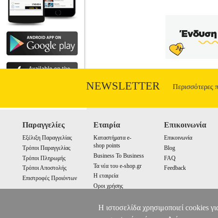
ONE | PRO 276DW |
NEWSLETTER
Περισσότερες 
Παραγγελίες
Εταιρία
Επικοινωνία
Εξέλιξη Παραγγελίας
Καταστήματα e-
Επικοινωνία
shop points
Τρόποι Παραγγελίας
Blog
Business To Business
Τρόποι Πληρωμής
FAQ
Τα νέα του e-shop.gr
Τρόποι Αποστολής
Feedback
Η εταιρεία
Επιστροφές Προιόντων
Οροι χρήσης
Cookies
Η ιστοσελίδα χρησιμοποιεί cookies γι