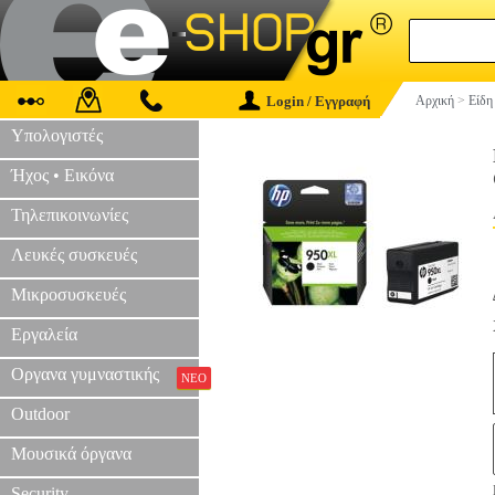
Login / Εγγραφή
Αρχική
>
Είδη
Υπολογιστές
Ήχος • Εικόνα
Τηλεπικοινωνίες
Λευκές συσκευές
Μικροσυσκευές
Εργαλεία
Οργανα γυμναστικής
ΝΕΟ
Outdoor
Μουσικά όργανα
Security