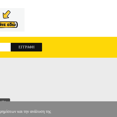
LACK) ΜΕ OEM: CN045AE
αφημίσεων και την ανάλυση της