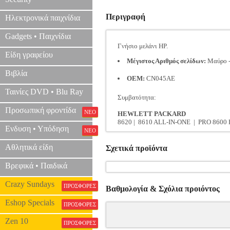
Περιγραφή
Ηλεκτρονικά παιχνίδια
Gadgets • Παιχνίδια
Γνήσιο μελάνι HP.
Είδη γραφείου
Μέγιστος Αριθμός σελίδων:
Μαύρο - 
Βιβλία
OEM:
CN045AE
Ταινίες DVD • Blu Ray
Συμβατότητα:
Προσωπική φροντίδα
ΝΕΟ
HEWLETT PACKARD
8620 | 8610 ALL-IN-ONE | PRO 8600 P
Ενδυση • Υπόδηση
ΝΕΟ
Αθλητικά είδη
Σχετικά προϊόντα
Βρεφικά • Παιδικά
Crazy Sundays
ΠΡΟΣΦΟΡΕΣ
Βαθμολογία & Σχόλια προιόντος
Eshop Specials
ΠΡΟΣΦΟΡΕΣ
Zen 10
ΠΡΟΣΦΟΡΕΣ