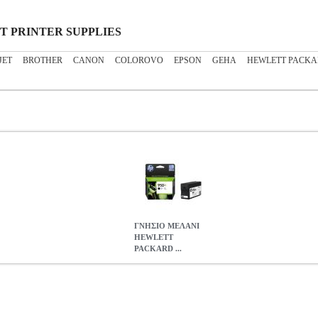
JET PRINTER SUPPLIES
JET
BROTHER
CANON
COLOROVO
EPSON
GEHA
HEWLETT PACK
ΓΝΗΣΙΟ ΜΕΛΑΝΙ
HEWLETT
PACKARD ...
CKARD NO 950XL ΜΑΥΡΟ (BLACK) ΜΕ OEM: CN045AE
ANA
NKJET PRINTER SUPPLIES
Κατηγορία: INKJET PRINTER SUPP
ι HP. • Μέγιστος Αριθμός σελίδων: Μαύρο - μέχρι 2300 σελίδες 
 PACKARD 8620 | 8610 ALL-IN-ONE | PRO 8600 PLUS | 8100 | 