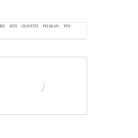
ARD
HITI
OLIVETTI
PELIKAN
TFO
.HPA00327
ANA.HPA00327
HEWLETT
LIES •HEWLETT PACKARD στην κατηγορία
(Υπολογισμένα με 5% επικάλυψη σε χαρτί Α4)•
Officejet pro 8100 | PRO 8600 E-ALL-IN-