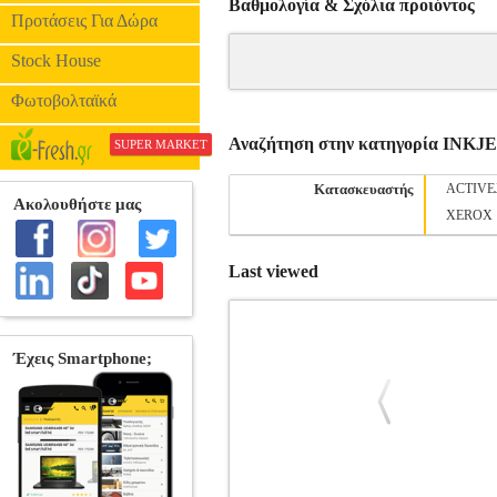
Βαθμολογία & Σχόλια προιόντος
Προτάσεις Για Δώρα
Stock House
Φωτοβολταϊκά
Αναζήτηση στην κατηγορία INK
SUPER MARKET
Κατασκευαστής
ACTIVE
XEROX
Last viewed