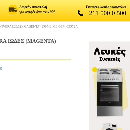
Δωρεάν αποστολή
Για τηλεφωνικές παραγγελίες
211 500 0 500
για αγορές άνω των 90€
VIVERA ΙΩΔΕΣ (MAGENTA) 130ML ΜΕ OEM:C9372A
RA ΙΩΔΕΣ (MAGENTA)
ES