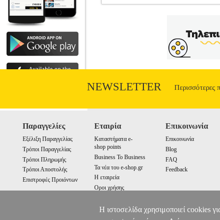
ΓΝΗΣΙΟ ΜΕΛΑΝΙ HEWLETT PAC
HEWLETT PACKARD
•HEWLETT PACKARD στην κατηγορία IN
Magenta Ink Cartridge με μελάνη Vive
γνήσια δοχεία μελάνης HP με μελάνη HP 
Δημιουργήστε καθαρές, ακριβείς, ανθεκ
προσφέρουν τα γνήσια αναλώσιμα HP, γί
Ματζέντα. • Χωρητικότητα: 130 ml.
DesignJet T1120 PS 24' | DesignJet 
NEWSLETTER
Περισσότερες 
HEWLE
Παραγγελίες
Εταιρία
Επικοινωνία
Εξέλιξη Παραγγελίας
Καταστήματα e-
Επικοινωνία
shop points
Τρόποι Παραγγελίας
Blog
Business To Business
Τρόποι Πληρωμής
FAQ
Τα νέα του e-shop.gr
Τρόποι Αποστολής
Feedback
Η εταιρεία
Επιστροφές Προιόντων
Οροι χρήσης
Cookies
Η ιστοσελίδα χρησιμοποιεί cookies γι