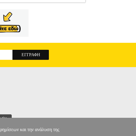
9372A
ANA.HPA00249
ANA.HPA00249
: INKJET PRINTER SUPPLIES
. Το δοχείο μελάνης ματζέντα HP 72 130 ml
τανές εκτυπώσεις που στεγνώνουν γρήγορα. Τα
 διατηρείτε υψηλά επίπεδα παραγωγικότητας. •
 αξιόπιστη και χωρίς προβλήματα εκτύπωση που
με τις ανάγκες του έργου. • Χρώμα μελανιού:
DesignJet T1100 | DesignJet T1120 24' |
70 | DesignJet T770HD |
ΓΝΗΣΙΟ ΜΕΛΑΝΙ
OEM:C9372A
αφημίσεων και την ανάλυση της