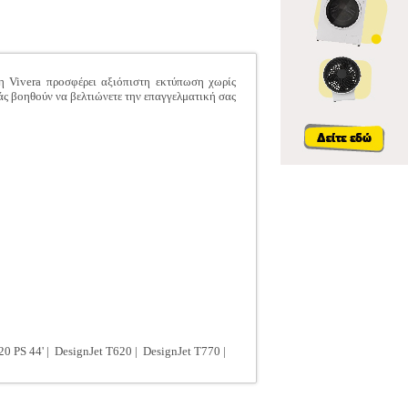
η Vivera προσφέρει αξιόπιστη εκτύπωση χωρίς
άς βοηθούν να βελτιώνετε την επαγγελματική σας
20 PS 44' | DesignJet T620 | DesignJet T770 |