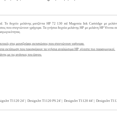
ml. Το δοχείο μελάνης ματζέντα HP 72 130 ml Magenta Ink Cartridge με μελάν
σεις που στεγνώνουν γρήγορα. Τα γνήσια δοχεία μελάνης HP με μελάνη HP Vivera σ
ραγωγικότητας.
εκτικές στις μουτζούρες εκτυπώσεις που στεγνώνουν γρήγορα.
ατα εκτύπωση που προσφέρουν τα γνήσια αναλώσιμα HP, γίνεστε πιο παραγωγικοί.
άνης με τις ανάγκες του έργου.
ignJet T1120 24' | DesignJet T1120 PS 24' | DesignJet T1120 44' | DesignJet T11