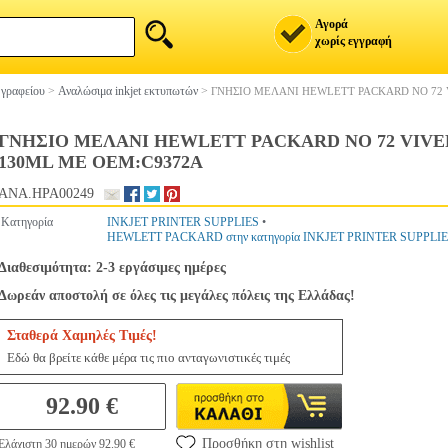
Αγορά
χωρίς εγγραφή
 γραφείου
>
Αναλώσιμα inkjet εκτυπωτών
>
ΓΝΗΣΙΟ ΜΕΛΑΝΙ HEWLETT PACKARD NO 72 
ΓΝΗΣΙΟ ΜΕΛΑΝΙ HEWLETT PACKARD NO 72 VIVE
130ML ΜΕ OEM:C9372A
ANA.HPA00249
Κατηγορία
INKJET PRINTER SUPPLIES
•
HEWLETT PACKARD στην κατηγορία INKJET PRINTER SUPPLI
Διαθεσιμότητα: 2-3 εργάσιμες ημέρες
Δωρεάν αποστολή σε όλες τις μεγάλες πόλεις της Ελλάδας!
Σταθερά Χαμηλές Τιμές!
Εδώ θα βρείτε κάθε μέρα τις πιο ανταγωνιστικές τιμές
92.90 €
Προσθήκη στη wishlist
Ελάχιστη 30 ημερών 92.90 €