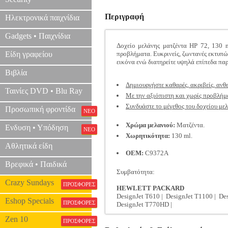
Περιγραφή
Ηλεκτρονικά παιχνίδια
Gadgets • Παιχνίδια
Δοχείο μελάνης ματζέντα HP 72, 130 
Είδη γραφείου
προβλήματα. Ευκρινείς, ζωντανές εκτυπώ
εικόνα ενώ διατηρείτε υψηλά επίπεδα πα
Βιβλία
Δημιουργήστε καθαρές, ακριβείς, ανθ
Ταινίες DVD • Blu Ray
Με την αξιόπιστη και χωρίς προβλήμ
Συνδυάστε το μέγεθος του δοχείου μελ
Προσωπική φροντίδα
ΝΕΟ
Χρώμα μελανιού:
Ματζέντα.
Ενδυση • Υπόδηση
ΝΕΟ
Χωρητικότητα:
130 ml.
Αθλητικά είδη
OEM:
C9372A
Βρεφικά • Παιδικά
Συμβατότητα:
Crazy Sundays
ΠΡΟΣΦΟΡΕΣ
HEWLETT PACKARD
DesignJet T610 | DesignJet T1100 | Des
Eshop Specials
ΠΡΟΣΦΟΡΕΣ
DesignJet T770HD |
Zen 10
ΠΡΟΣΦΟΡΕΣ