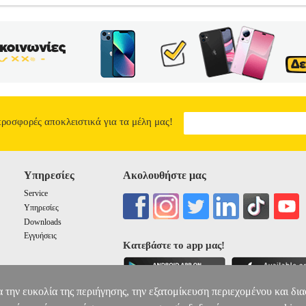
KARD NO 72 VIVERA ΙΩΔΕΣ (MAGENTA) 130ML ΜΕ OEM:C
HEWLETT PACKARD
INKJET PRINTER SUPPLIES
Κατηγορία
KJET PRINTER SUPPLIES Δοχείο μελάνης ματζέντα HP 72, 130 ml
ra προσφέρει αξιόπιστη εκτύπωση χωρίς προβλήματα. Ευκρινείς, ζων
Vivera σάς βοηθούν να βελτιώνετε την επαγγελματική σας εικόνα ενώ
τικές στις μουτζούρες εκτυπώσεις που στεγνώνουν γρήγορα.• Με την
νεστε πιο παραγωγικοί.• Συνδυάστε το μέγεθος του δοχείου μελάνης 
 • OEM: C9372A Συμβατότητα: HEWLETT PACKARD DesignJet T610 | 
T1120 44' | DesignJet T1120 PS 44' | DesignJet T620 | DesignJet T7
προσφορές αποκλειστικά για τα μέλη μας!
TT PACKARD NO 72 VIVERA ΙΩΔΕΣ (MAGENTA) 130ML ΜΕ 
92.90
Υπηρεσίες
Ακολουθήστε μας
Service
Υπηρεσίες
Downloads
Εγγυήσεις
Κατεβάστε το app μας!
α την ευκολία της περιήγησης, την εξατομίκευση περιεχομένου και δι