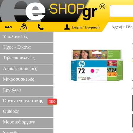
Login / Εγγραφή
Αρχική
>
Είδη
Υπολογιστές
Ήχος • Εικόνα
Τηλεπικοινωνίες
Λευκές συσκευές
Μικροσυσκευές
Εργαλεία
Οργανα γυμναστικής
ΝΕΟ
Outdoor
Μουσικά όργανα
Security