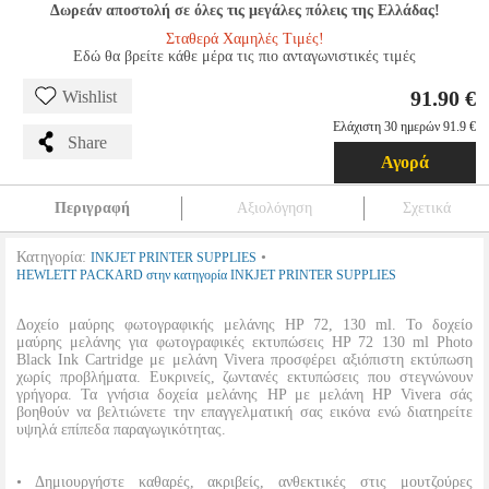
Δωρεάν αποστολή σε όλες τις μεγάλες πόλεις της Ελλάδας!
Σταθερά Χαμηλές Τιμές!
Εδώ θα βρείτε κάθε μέρα τις πιο ανταγωνιστικές τιμές
91.90 €
Wishlist
Ελάχιστη 30 ημερών 91.9 €
Share
Αγορά
Περιγραφή
Αξιολόγηση
Σχετικά
Κατηγορία:
•
INKJET PRINTER SUPPLIES
HEWLETT PACKARD στην κατηγορία INKJET PRINTER SUPPLIES
Δοχείο μαύρης φωτογραφικής μελάνης HP 72, 130 ml. Το δοχείο
μαύρης μελάνης για φωτογραφικές εκτυπώσεις HP 72 130 ml Photo
Black Ink Cartridge με μελάνη Vivera προσφέρει αξιόπιστη εκτύπωση
χωρίς προβλήματα. Ευκρινείς, ζωντανές εκτυπώσεις που στεγνώνουν
γρήγορα. Τα γνήσια δοχεία μελάνης HP με μελάνη HP Vivera σάς
βοηθούν να βελτιώνετε την επαγγελματική σας εικόνα ενώ διατηρείτε
υψηλά επίπεδα παραγωγικότητας.
• Δημιουργήστε καθαρές, ακριβείς, ανθεκτικές στις μουτζούρες