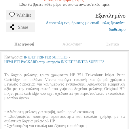
Εδώ θα βρείτε κάθε μέρα τις πιο ανταγωνιστικές τιμές
Εξαντλημένο
Wishlist
Αποστολή ενημέρωσης με email μόλις ξαναγίνει
Share
διαθέσιμο
Περιγραφή
Αξιολόγηση
Σχετικά
Κατηγορία:
•
INKJET PRINTER SUPPLIES
HEWLETT PACKARD στην κατηγορία INKJET PRINTER SUPPLIES
Το δοχείο μελάνης τριών χρωμάτων HP 351 Tri-colour Inkjet Print
Cartridge με μελάνια Vivera παράγει ευκρινή και ζωηρά χρώματα
μεγάλης διάρκειας για καθημερινές εκτυπώσεις. Απολαύστε εξαιρετική
αξία με την επιλογή αυτού του γνήσιου δοχείου μελάνης Original HP
inkjet print cartridge που έχει σχεδιαστεί για περιστασιακές εκτυπώσεις
μεσαίου όγκου.
• Αξιόπιστη μελάνη για ακριβή, καθημερινή εκτύπωση.
• Εξασφαλίστε ποιότητα, πρακτικότητα και ευκολία χρήσης με τα
αυθεντικά δοχεία μελανιού HP.
• Σχεδιασμένη για εύκολη και έξυπνη τοποθέτηση.