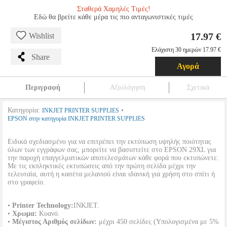
Σταθερά Χαμηλές Τιμές!
Εδώ θα βρείτε κάθε μέρα τις πιο ανταγωνιστικές τιμές
17.97 €
Wishlist
Ελάχιστη 30 ημερών 17.97 €
Share
Αγορά
Περιγραφή
Αξιολόγηση
Σχετικά
Κατηγορία:
•
INKJET PRINTER SUPPLIES
EPSON στην κατηγορία INKJET PRINTER SUPPLIES
Ειδικά σχεδιασμένο για να επιτρέπει την εκτύπωση υψηλής ποιότητας
όλων των εγγράφων σας, μπορείτε να βασιστείτε στο EPSON 29XL για
την παροχή επαγγελματικών αποτελεσμάτων κάθε φορά που εκτυπώνετε.
Με τις εκπληκτικές εκτυπώσεις από την πρώτη σελίδα μέχρι την
τελευταία, αυτή η κασέτα μελανιού είναι ιδανική για χρήση στο σπίτι ή
στο γραφείο.
•
Printer Technology:
INKJET.
•
Χρωμα:
Κυανό.
•
Μέγιστος Αριθμός σελίδων:
μέχρι 450 σελίδες (Υπολογισμένα με 5%