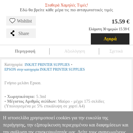
Σταθερά Χαμηλές Τιμές!
Εδώ θα βρείτε κάθε μέρα τις πιο ανταγωνιστικές τιμές
15.59 €
Wishlist
Ελάχιστη 30 ημερών 15.59 €
Share
Αγορά
Περιγραφή
Αξιολόγηση
Σχετικά
Κατηγορία:
•
INKJET PRINTER SUPPLIES
EPSON στην κατηγορία INKJET PRINTER SUPPLIES
Γνήσιο μελάνι Epson.
•
Χωρητικότητα:
5.3ml
•
Μέγιστος Αριθμός σελίδων:
Μαύρο - μέχρι 175 σελίδες
(Υπολογισμένα με 5% επικάλυψη σε χαρτί Α4)
Η ιστοσελίδα χρησιμοποιεί cookies για την ευκολία της
•
OEM:
C13T29814012
περιήγησης, την εξατομίκευση περιεχομένου και διαφημίσεων και
την ανάλυση της επισκεψιμότητάς μας. Δείτε τους ανανεωμένους