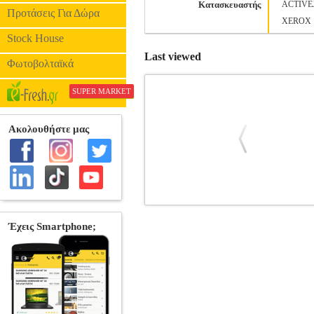
Κατασκευαστής
ACTIVE
Προτάσεις Για Δώρα
XEROX
Stock House
Last viewed
Φωτοβολταϊκά
SUPER MARKET
ΓΝΗΣΙΟ ΜΕΛΑΝΙ CANON PGI-72
SUPPLIES
Κατηγορία: INKJET PRIN
14.0ml• Μέγιστος Αριθμός σελίδων: 
CANON PIX