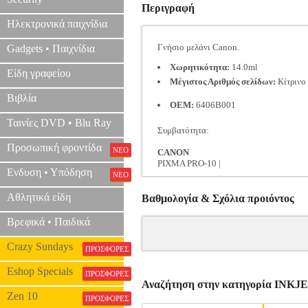
Περιγραφή
Ηλεκτρονικά παιχνίδια
Γνήσιο μελάνι Canon.
Gadgets • Παιχνίδια
Χωρητικότητα:
14.0ml
Είδη γραφείου
Μέγιστος Αριθμός σελίδων:
Κίτρινο 
Βιβλία
OEM:
6406B001
Ταινίες DVD • Blu Ray
Συμβατότητα:
Προσωπική φροντίδα
ΝΕΟ
CANON
PIXMA PRO-10 |
Ενδυση • Υπόδηση
ΝΕΟ
Αθλητικά είδη
Βαθμολογία & Σχόλια προιόντος
Βρεφικά • Παιδικά
Crazy Sundays
ΠΡΟΣΦΟΡΕΣ
Eshop Specials
ΠΡΟΣΦΟΡΕΣ
Αναζήτηση στην κατηγορία INK
Zen 10
ΠΡΟΣΦΟΡΕΣ