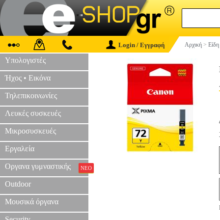
Login / Εγγραφή
Αρχική
>
Είδη
Υπολογιστές
Ήχος • Εικόνα
Τηλεπικοινωνίες
Λευκές συσκευές
Μικροσυσκευές
Εργαλεία
Οργανα γυμναστικής
ΝΕΟ
Outdoor
Μουσικά όργανα
Security