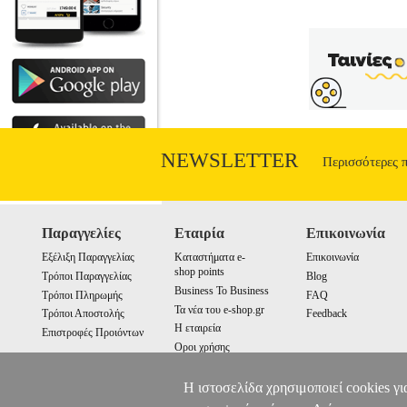
NEWSLETTER
Περισσότερες 
Παραγγελίες
Εταιρία
Επικοινωνία
Εξέλιξη Παραγγελίας
Καταστήματα e-
Επικοινωνία
shop points
Τρόποι Παραγγελίας
Blog
Business To Business
Τρόποι Πληρωμής
FAQ
Τα νέα του e-shop.gr
Τρόποι Αποστολής
Feedback
Η εταιρεία
Επιστροφές Προιόντων
Οροι χρήσης
Cookies
Η ιστοσελίδα χρησιμοποιεί cookies γι