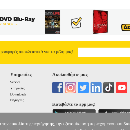
προσφορές αποκλειστικά για τα μέλη μας!
Υπηρεσίες
Ακολουθήστε μας
Service
Υπηρεσίες
Downloads
Εγγυήσεις
Κατεβάστε το app μας!
α την ευκολία της περιήγησης, την εξατομίκευση περιεχομένου και δι