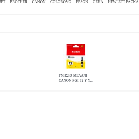
JET
BROTHER
CANON
COLOROVO
EPSON
GEHA
HEWLETT PACK
ΓΝΗΣΙΟ ΜΕΛΑΝΙ
CANON PGI-72 Y Y...
 Y YELLOW ME ΟΕΜ: 6406B001
ANA.CAN01328
ANA.CAN01
TER SUPPLIES •CANON στην κατηγορία INKJET PRINTER SUPPLIE
Κίτρινο - μέχρι 377 σελίδες (Υπολογισμένα με 5% επικάλυψη σε χα
MA PRO-10 |
ΓΝΗΣΙΟ ΜΕΛΑΝΙ CANON PGI-72 Y YELLOW ME
14.80