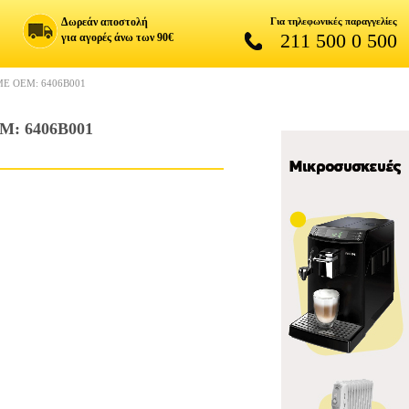
Δωρεάν αποστολή
Για τηλεφωνικές παραγγελίες
211 500 0 500
για αγορές άνω των 90€
E ΟΕΜ: 6406B001
: 6406B001