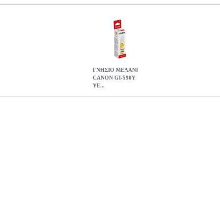
ΓΝΗΣΙΟ ΜΕΛΑΝΙ
CANON GI-590Y
YE...
0Y YELLOW ΜΕ OEM:1606C001
ANA.CAN01631
ANA.CAN016
TER SUPPLIES •CANON στην κατηγορία INKJET PRINTER SUPPL
500 | G1501 | G2501 | G4510 | G1510 | G2510 | G3510 | G4511
GI-590Y YELLOW ΜΕ OEM:1606C001
9.17