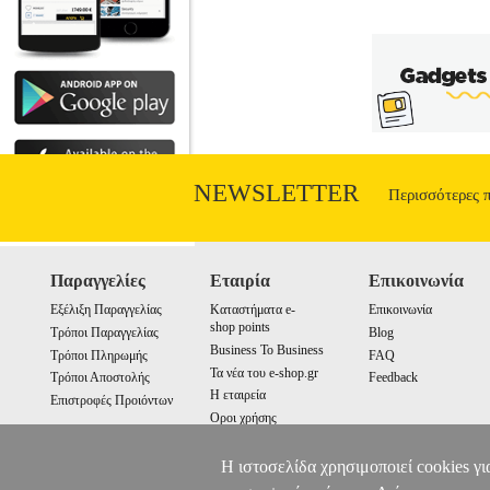
NEWSLETTER
Περισσότερες 
Παραγγελίες
Εταιρία
Επικοινωνία
Εξέλιξη Παραγγελίας
Καταστήματα e-
Επικοινωνία
shop points
Τρόποι Παραγγελίας
Blog
Business To Business
Τρόποι Πληρωμής
FAQ
Τα νέα του e-shop.gr
Τρόποι Αποστολής
Feedback
Η εταιρεία
Επιστροφές Προιόντων
Οροι χρήσης
Cookies
Η ιστοσελίδα χρησιμοποιεί cookies γι