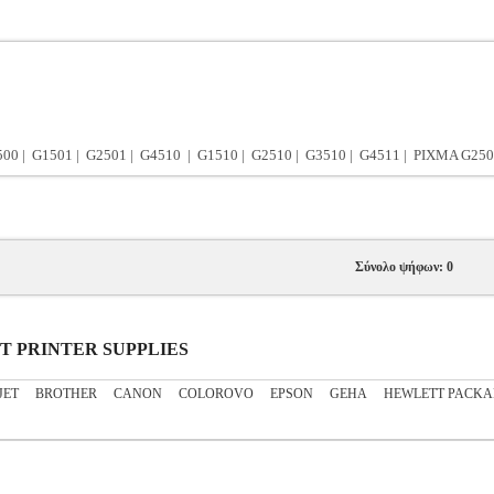
500 | G1501 | G2501 | G4510 | G1510 | G2510 | G3510 | G4511 | PIXMA G250
Σύνολο ψήφων: 0
JET PRINTER SUPPLIES
JET
BROTHER
CANON
COLOROVO
EPSON
GEHA
HEWLETT PACK