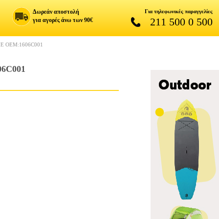
Δωρεάν αποστολή
Για τηλεφωνικές παραγγελίες
211 500 0 500
για αγορές άνω των 90€
Ε OEM:1606C001
6C001