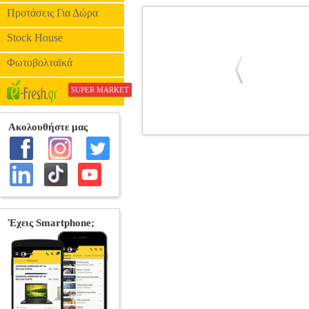
Προτάσεις Για Δώρα
Stock House
Φωτοβολταϊκά
SUPER MARKET
ΓΝΗΣΙΟ ΜΕΛΑΝΙ CANON GI-59
SUPPLIES
Κατηγορία: INKJET PRIN
G3501 | G1500 | G2500 | G3500 | G4