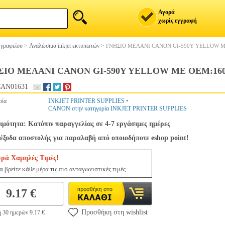
Αγορά
χωρίς εγγραφή
 γραφείου
>
Αναλώσιμα inkjet εκτυπωτών
>
ΓΝΗΣΙΟ ΜΕΛΑΝΙ CANON GI-590Y YELLOW Μ
ΣΙΟ ΜΕΛΑΝΙ CANON GI-590Y YELLOW ΜΕ OEM:160
AN01631
ρία
INKJET PRINTER SUPPLIES
•
CANON στην κατηγορία INKJET PRINTER SUPPLIES
ιμότητα: Κατόπιν παραγγελίας σε 4-7 εργάσιμες ημέρες
έξοδα αποστολής για παραλαβή από οποιοδήποτε eshop point!
ερά Χαμηλές Τιμές!
 βρείτε κάθε μέρα τις πιο ανταγωνιστικές τιμές
9.17 €
Προσθήκη στη wishlist
 30 ημερών 9.17 €