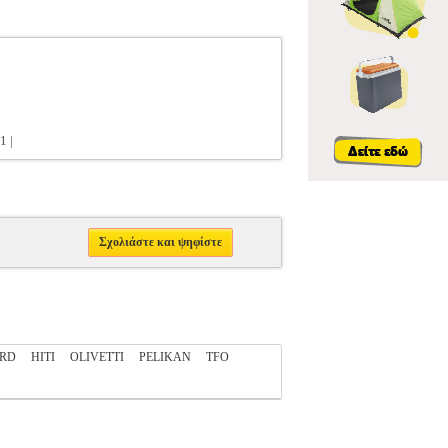
1 |
Σχολιάστε και ψηφίστε
ARD
HITI
OLIVETTI
PELIKAN
TFO