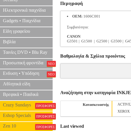
Περιγραφή
Ηλεκτρονικά παιχνίδια
OEM:
1606C001
Gadgets • Παιχνίδια
Συμβατότητα:
Είδη γραφείου
CANON
G3501 | G1500 | G2500 | G3500 | G4
Βιβλία
Ταινίες DVD • Blu Ray
Βαθμολογία & Σχόλια προιόντος
Προσωπική φροντίδα
ΝΕΟ
Ενδυση • Υπόδηση
ΝΕΟ
Αθλητικά είδη
Αναζήτηση στην κατηγορία INK
Βρεφικά • Παιδικά
Crazy Sundays
Κατασκευαστής
ACTIVE
ΠΡΟΣΦΟΡΕΣ
XEROX
Eshop Specials
ΠΡΟΣΦΟΡΕΣ
Zen 10
Last viewed
ΠΡΟΣΦΟΡΕΣ