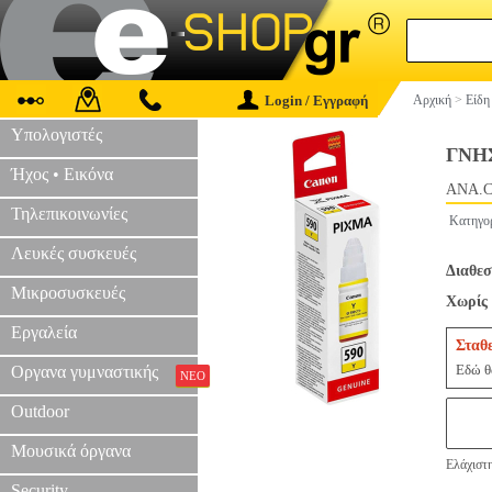
Login / Εγγραφή
Αρχική
>
Είδη
Υπολογιστές
ΓΝΗ
Ήχος • Εικόνα
ANA.C
Τηλεπικοινωνίες
Κατηγο
Λευκές συσκευές
Διαθεσ
Μικροσυσκευές
Χωρίς 
Εργαλεία
Σταθ
Εδώ θα
Οργανα γυμναστικής
ΝΕΟ
Outdoor
Μουσικά όργανα
Ελάχιστη
Security