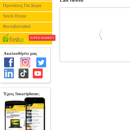
Last viewed
Προτάσεις Για Δώρα
Stock House
Φωτοβολταϊκά
SUPER MARKET
ΓΝΗΣΙΟ ΜΕΛΑΝΙ CANON CLI-42
PRINTER SUPPLIES
Κατηγορία: 
Χωρητικότητα: 13.0ml• Μέγιστος Αριθμ
ΓΝΗ