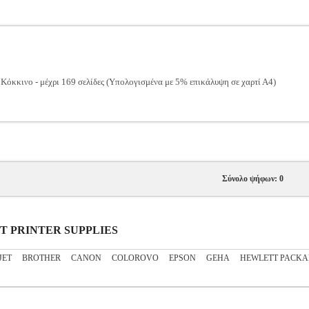
Κόκκινο - μέχρι 169 σελίδες (Υπολογισμένα με 5% επικάλυψη σε χαρτί Α4)
Σύνολο ψήφων: 0
JET PRINTER SUPPLIES
JET
BROTHER
CANON
COLOROVO
EPSON
GEHA
HEWLETT PACK