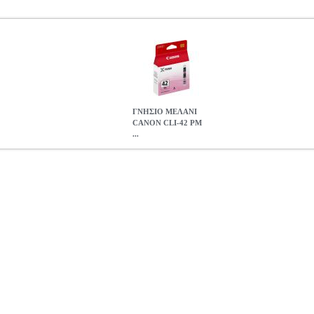
ΓΝΗΣΙΟ ΜΕΛΑΝΙ
CANON CLI-42 PM
...
 PM PHOTO MAGENTA ME ΟΕΜ: 6389B001
ANA.CAN01275
A
INKJET PRINTER SUPPLIES •CANON στην κατηγορία INKJET PRI
ός σελίδων: Ανοιχτό Κόκκινο - μέχρι 169 σελίδες (Υπολογισμένα μ
ΣΙΟ ΜΕΛΑΝΙ CANON CLI-42 PM PHOTO MAGENTA ME ΟΕΜ: 
15.90