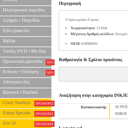
Περιγραφή
Ηλεκτρονικά παιχνίδια
Γνήσιο μελάνι Canon.
Gadgets • Παιχνίδια
Χωρητικότητα:
13.0ml
Είδη γραφείου
Μέγιστος Αριθμός σελίδων:
Ανοιχτό 
Βιβλία
OEM:
6389B001
Ταινίες DVD • Blu Ray
Βαθμολογία & Σχόλια προιόντος
Προσωπική φροντίδα
ΝΕΟ
Ενδυση • Υπόδηση
ΝΕΟ
Αθλητικά είδη
Βρεφικά • Παιδικά
Αναζήτηση στην κατηγορία INK
Crazy Sundays
ΠΡΟΣΦΟΡΕΣ
Κατασκευαστής
ACTIVE
Eshop Specials
XEROX
ΠΡΟΣΦΟΡΕΣ
Zen 10
ΠΡΟΣΦΟΡΕΣ