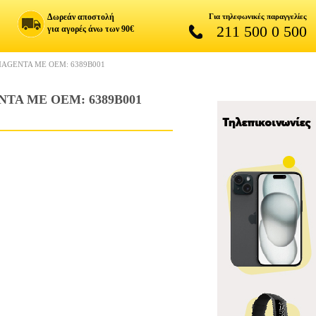
Δωρεάν αποστολή
Για τηλεφωνικές παραγγελίες
211 500 0 500
για αγορές άνω των 90€
MAGENTA ME ΟΕΜ: 6389B001
TA ME ΟΕΜ: 6389B001