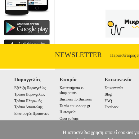
NEWSLETTER
Περισσότερες 
Παραγγελίες
Εταιρία
Επικοινωνία
Εξέλιξη Παραγγελίας
Καταστήματα e-
Επικοινωνία
shop points
Τρόποι Παραγγελίας
Blog
Business To Business
Τρόποι Πληρωμής
FAQ
Τα νέα του e-shop.gr
Τρόποι Αποστολής
Feedback
Η εταιρεία
Επιστροφές Προιόντων
Οροι χρήσης
Cookies
Η ιστοσελίδα χρησιμοποιεί cookies γι