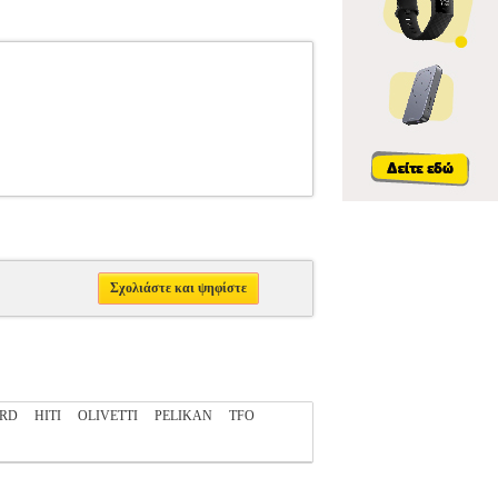
Σχολιάστε και ψηφίστε
ARD
HITI
OLIVETTI
PELIKAN
TFO