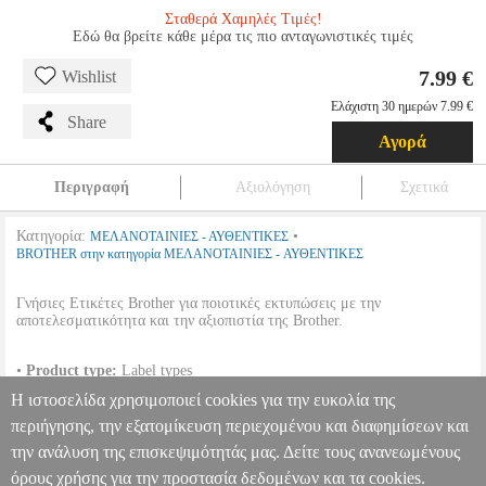
Σταθερά Χαμηλές Τιμές!
Εδώ θα βρείτε κάθε μέρα τις πιο ανταγωνιστικές τιμές
7.99 €
Wishlist
Ελάχιστη 30 ημερών 7.99 €
Share
Αγορά
Περιγραφή
Αξιολόγηση
Σχετικά
Κατηγορία:
•
ΜΕΛΑΝΟΤΑΙΝΙΕΣ - ΑΥΘΕΝΤΙΚΕΣ
BROTHER στην κατηγορία ΜΕΛΑΝΟΤΑΙΝΙΕΣ - ΑΥΘΕΝΤΙΚΕΣ
Γνήσιες Ετικέτες Brother για ποιοτικές εκτυπώσεις με την
αποτελεσματικότητα και την αξιοπιστία της Brother.
•
Product type:
Label types
•
Χρώμα:
WHITE/BLACK.
Η ιστοσελίδα χρησιμοποιεί cookies για την ευκολία της
•
Μέτρα:
4MX12MM.
•
OEM:
TZE231S
περιήγησης, την εξατομίκευση περιεχομένου και διαφημίσεων και
την ανάλυση της επισκεψιμότητάς μας. Δείτε τους ανανεωμένους
ΓΝΗΣΙΟ BROTHER P-TOUCH WHITE/BLACK 4M X 12MM
OEM: TZE231S
ANA.BRO36213
ANA.BRO36213
BROTHER
όρους χρήσης για την προστασία δεδομένων και τα cookies.