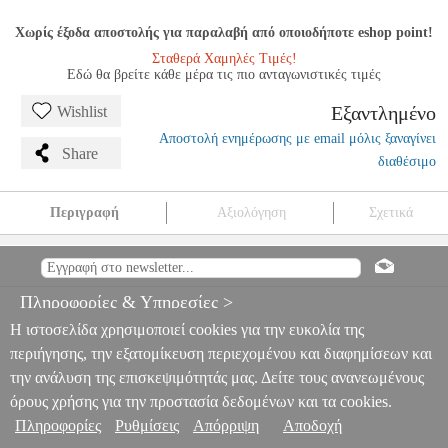
Χωρίς έξοδα αποστολής για παραλαβή από οποιοδήποτε eshop point!
Σταθερά Χαμηλές Τιμές!
Εδώ θα βρείτε κάθε μέρα τις πιο ανταγωνιστικές τιμές
Εξαντλημένο
Wishlist
Αποστολή ενημέρωσης με email μόλις ξαναγίνει
Share
διαθέσιμο
Περιγραφή
Αξιολόγηση
Σχετικά
GLUCK  IPHIGENIE EN TAURIDE OUVERTURE
MSC.603535
MSC.603535
SCHOTT SOHNE
SCHOTT SOHNE
ΜΟΥΣΙΚΑ
Πληροφορίες & Υπηρεσίες >
ΒΙΒΛΙΑ ΟΡΧΗΣΤΡΙΚΗ ΜΟΥΣΙΚΗ
GLUCK  IPHIGENIE EN
TAURIDE OUVERTURE
Η ιστοσελίδα χρησιμοποιεί cookies για την ευκολία της
0
περιήγησης, την εξατομίκευση περιεχομένου και διαφημίσεων και
την ανάλυση της επισκεψιμότητάς μας. Δείτε τους ανανεωμένους
όρους χρήσης για την προστασία δεδομένων και τα cookies.
Πληροφορίες
Ρυθμίσεις
Απόρριψη
Αποδοχή