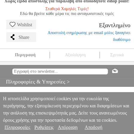
Χωρίς έξοδα αποστολής για παραλαβή από οποιοδήποτε eshop point!
Σταθερά Χαμηλές Τιμές!
Εδώ θα βρείτε κάθε μέρα τις πιο ανταγωνιστικές τιμές
Εξαντλημένο
Wishlist
Αποστολή ενημέρωσης με email μόλις ξαναγίνει
Share
διαθέσιμο
Περιγραφή
Αξιολόγηση
Σχετικά
GIULIANI MAURIO- SEI ARIE NAZIONALI IRLANDESI OP.
125
MSC.601101
MSC.601101
RICORDI
RICORDI
ΜΟΥΣΙΚΑ
ΒΙΒΛΙΑ ΕΓΧΟΡΔΩΝ
GIULIANI MAURIO- SEI ARIE
Πληροφορίες & Υπηρεσίες >
NAZIONALI IRLANDESI OP. 125
0
Η ιστοσελίδα χρησιμοποιεί cookies για την ευκολία της
περιήγησης, την εξατομίκευση περιεχομένου και διαφημίσεων και
την ανάλυση της επισκεψιμότητάς μας. Δείτε τους ανανεωμένους
όρους χρήσης για την προστασία δεδομένων και τα cookies.
Πληροφορίες
Ρυθμίσεις
Απόρριψη
Αποδοχή