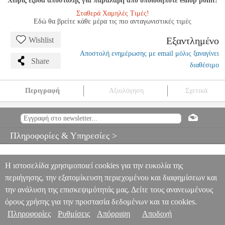
Χωρίς έξοδα αποστολής για παραλαβή από οποιοδήποτε eshop point!
Σταθερά Χαμηλές Τιμές!
Εδώ θα βρείτε κάθε μέρα τις πιο ανταγωνιστικές τιμές
Εξαντλημένο
Wishlist
Αποστολή ενημέρωσης με email μόλις ξαναγίνει
Share
διαθέσιμο
Περιγραφή
Αξιολόγηση
Σχετικά
GIUDICI - MINI MAX 2 (ZANIBON)
MSC.604964
MSC.604964
RICORDI
RICORDI
ΜΟΥΣΙΚΑ ΒΙΒΛΙΑ ΠΛΗΚΤΡΩΝ
GIUDICI -
MINI MAX 2 (ZANIBON)
Πληροφορίες & Υπηρεσίες >
0
Η ιστοσελίδα χρησιμοποιεί cookies για την ευκολία της
περιήγησης, την εξατομίκευση περιεχομένου και διαφημίσεων και
την ανάλυση της επισκεψιμότητάς μας. Δείτε τους ανανεωμένους
όρους χρήσης για την προστασία δεδομένων και τα cookies.
Πληροφορίες
Ρυθμίσεις
Απόρριψη
Αποδοχή