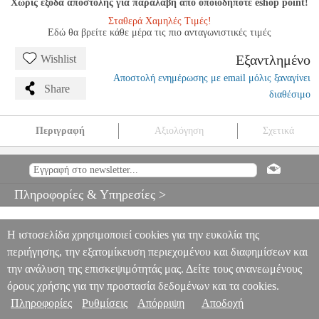
Χωρίς έξοδα αποστολής για παραλαβή από οποιοδήποτε eshop point!
Σταθερά Χαμηλές Τιμές!
Εδώ θα βρείτε κάθε μέρα τις πιο ανταγωνιστικές τιμές
Εξαντλημένο
Wishlist
Αποστολή ενημέρωσης με email μόλις ξαναγίνει
Share
διαθέσιμο
Περιγραφή
Αξιολόγηση
Σχετικά
ΓΙΑΝΝΗΣ ΗΛΙΟΠΟΥΛΟΣ - ΜΕΘΟΔΟΣ ΚΙΘΑΡΑΣ
MSC.600194
MSC.600194
ΑΝΔΡΟΜΗΔΑΣ
ΑΝΔΡΟΜΗΔΑΣ
ΜΟΥΣΙΚΑ
ΒΙΒΛΙΑ ΕΓΧΟΡΔΩΝ
ΓΙΑΝΝΗΣ ΗΛΙΟΠΟΥΛΟΣ - ΜΕΘΟΔΟΣ
Πληροφορίες & Υπηρεσίες >
ΚΙΘΑΡΑΣ
0
Η ιστοσελίδα χρησιμοποιεί cookies για την ευκολία της
περιήγησης, την εξατομίκευση περιεχομένου και διαφημίσεων και
την ανάλυση της επισκεψιμότητάς μας. Δείτε τους ανανεωμένους
όρους χρήσης για την προστασία δεδομένων και τα cookies.
Πληροφορίες
Ρυθμίσεις
Απόρριψη
Αποδοχή