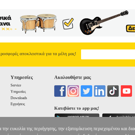
ιμης πορείας του στον τομέα της λογοτεχνικής κριτικής και καλύπτου
ση και το Ατομικό Τάλαντο» και καταλήγοντας στο «Για να Κρίνουμε τ
 σημαντικότεροι σταθμοί της εξέλιξης της κριτικής σκέψης του Έλιοτ ε
ισε την ίδια τη φύση της ποιητικής διαδικασίας και προσέφερε νέα ερ
τητών της λογοτεχνίας. Ο ίδιος ο Έλιοτ θεωρούσε τα δοκίμιά του αν
τα της ποιητικής και δοκιμιακής του παραγωγής, κάτι άλλωστε που απη
οινωνικό, ηθικό και πολιτιστικό πλαίσιο ακολουθώντας τις τάσεις τη
13.45
προσφορές αποκλειστικά για τα μέλη μας!
Υπηρεσίες
Ακολουθήστε μας
Service
Υπηρεσίες
Downloads
Εγγυήσεις
Κατεβάστε το app μας!
α την ευκολία της περιήγησης, την εξατομίκευση περιεχομένου και δι