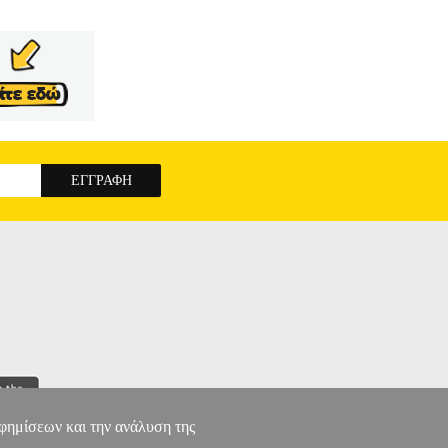
ν χρονικά το διάστημα 1919-1961. Με αφετηρία το
ον Κριτικό», την πιο γνωστή από τις τελευταίες
στιάζοντας στον τρόπο με τον οποίο επανεξέτασε τη
γαλεία και ένα φάσμα ρητορικών δυνατοτήτων στις
απόσπαστο μέρος του συγγραφικού του εργαστηρίου
χεί την αντίληψή του ότι η λογοτεχνική κριτική
ς εκάστοτε εποχής.
ΓΙΑ ΤΗΝ ΠΟΙΗΣΗ
αφημίσεων και την ανάλυση της