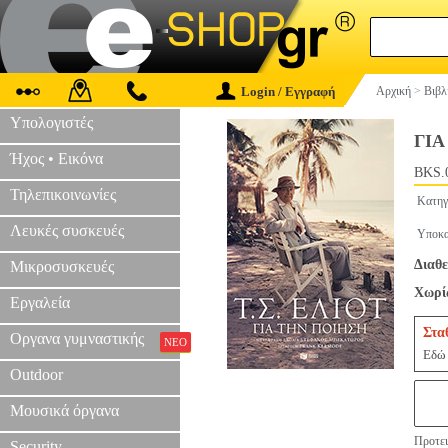
Login / Εγγραφή
Αρχική
>
Βιβλ
Υπολογιστές
ΓΙΑ
Ήχος • Εικόνα
BKS.
Τηλεπικοινωνίες
Κατηγ
Λευκές συσκευές
Υποκα
Διαθε
Μικροσυσκευές
Χωρίς
Εργαλεία
Στα
Οργανα γυμναστικής
ΝΕΟ
Εδώ 
Outdoor
Μουσικά όργανα
Προτει
Security