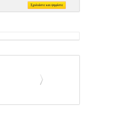
Σχολιάστε και ψηφίστε
LIOT T.S. στην κατηγορία ΠΟΙΗΣΗ ISBN: 978-
 Σελίδες: 336 Διαστάσεις: 14Χ21 Ημερομηνία
ε μετάφραση και σχόλια του Στέφανου Μπεκατώρου,