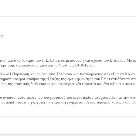
ΟΣ
4
ά σημαντικά δοκίμια του Τ. Σ. Έλιοτ, σε μετάφραση και σχόλια του Στέφανου Μπεκ
ς κριτικής και καλύπτουν χρονικά το διάστημα 1919-1961.
ίτλο «Η Παράδοση και το Ατομικό Τάλαντο» και καταλήγοντας στο «Για να Κρίνουμ
 σημαντικότεροι σταθμοί της εξέλιξης της κριτικής σκέψης του Έλιοτ εστιάζοντας στ
φύση της ποιητικής διαδικασίας και προσέφερε νέα εργαλεία και ένα φάσμα ρητορικ
ου αναπόσπαστο μέρος του συγγραφικού του εργαστηρίου υπογραμμίζοντας την αδι
αντίληψή του ότι η λογοτεχνική κριτική εγγράφεται σε ένα ευρύτερο κοινωνικό, ηθι