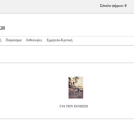
Σύνολο ψήφων: 0
ΣΗ
ή
Παγκόσμια
Ανθολογίες
Ερμηνεία-Κριτική
ΓΙΑ ΤΗΝ ΠΟΙΗΣΗ
.0179466
ELIOT T.S.
ELIOT T.S.
ΠΟΙΗΣΗ
Κατηγορία: ΠΟΙΗΣΗ •E
.S. Εκδοτικός οίκος: ΠΑΤΑΚΗ Μετάφραση: ΜΠΕΚΑΤΩΡΟΣ ΣΤΕΦΑΝΟΣ
 ποίηση" ανθολογούνται επτά σημαντικά δοκίμια του Τ. Σ. Έλιοτ, σ