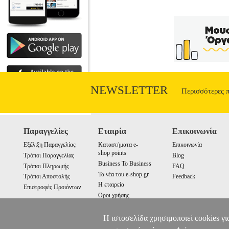
που φανερώνουν καίριες πτυχές της γόν
θεμελιακό κείμενο με τίτλο «Η Παράδο
διαλέξεις του ποιητή, παρουσιάζονται οι
λειτουργία της ποίησης, επαναπροσδιόρ
μελλοντικές γενιές αναγνωστών και μελε
υπογραμμίζοντας την αδιάσπαστη ενότη
εγγράφεται σε ένα ευρύτερο κ
NEWSLETTER
Περισσότερες 
Παραγγελίες
Εταιρία
Επικοινωνία
Εξέλιξη Παραγγελίας
Καταστήματα e-
Επικοινωνία
shop points
Τρόποι Παραγγελίας
Blog
Business To Business
Τρόποι Πληρωμής
FAQ
Τα νέα του e-shop.gr
Τρόποι Αποστολής
Feedback
Η εταιρεία
Επιστροφές Προιόντων
Οροι χρήσης
Cookies
Η ιστοσελίδα χρησιμοποιεί cookies γι