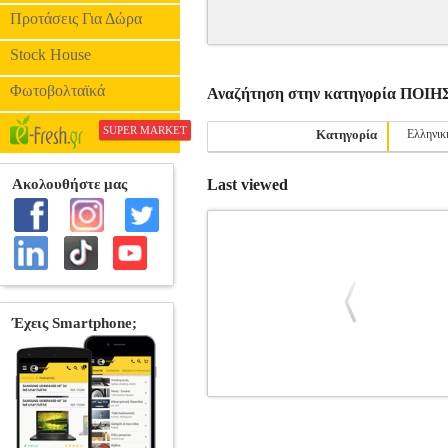
Προτάσεις Για Δώρα
Stock House
Φωτοβολταϊκά
Αναζήτηση στην κατηγορία ΠΟΙΗ
SUPER MARKET
Κατηγορία
Ελληνικ
Last viewed
ΓΙΑ ΤΗΝ ΠΟΙΗΣΗ
BKS.0179466
BKS
618-07-0311-5 Συγγραφέας: ELIOT T
Έκδοσης: Φεβρουάριος 2024 Στο "Για την