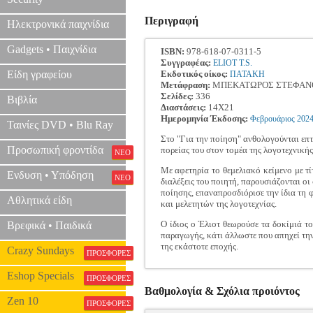
Περιγραφή
Ηλεκτρονικά παιχνίδια
Gadgets • Παιχνίδια
ISBN:
978-618-07-0311-5
Συγγραφέας:
ELIOT T.S.
Είδη γραφείου
Εκδοτικός οίκος:
ΠΑΤΑΚΗ
Μετάφραση:
ΜΠΕΚΑΤΩΡΟΣ ΣΤΕΦΑΝ
Σελίδες:
336
Βιβλία
Διαστάσεις:
14Χ21
Ημερομηνία Έκδοσης:
Φεβρουάριος
202
Ταινίες DVD • Blu Ray
Στο "Για την ποίηση" ανθολογούνται επτ
Προσωπική φροντίδα
πορείας του στον τομέα της λογοτεχνική
ΝΕΟ
Με αφετηρία το θεμελιακό κείμενο με τ
Ενδυση • Υπόδηση
ΝΕΟ
διαλέξεις του ποιητή, παρουσιάζονται οι
ποίησης, επαναπροσδιόρισε την ίδια τη 
Αθλητικά είδη
και μελετητών της λογοτεχνίας.
Ο ίδιος ο Έλιοτ θεωρούσε τα δοκίμιά τ
Βρεφικά • Παιδικά
παραγωγής, κάτι άλλωστε που απηχεί την 
της εκάστοτε εποχής.
Crazy Sundays
ΠΡΟΣΦΟΡΕΣ
Eshop Specials
ΠΡΟΣΦΟΡΕΣ
Βαθμολογία & Σχόλια προιόντος
Zen 10
ΠΡΟΣΦΟΡΕΣ