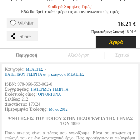
Σταθερά Χαμηλές Τιμές!
Εδώ θα βρείτε κάθε μέρα τις πιο ανταγωνιστικές τιμές
16.21 €
Wishlist
Προτεινόμενη λιανική 18.01 €
Share
Αγορά
Περιγραφή
Αξιολόγηση
Σχετικά
Κατηγορία:
•
ΜΕΛΕΤΕΣ
ΠΑΤΕΡΙΔΟΥ ΓΕΩΡΓΙΑ στην κατηγορία ΜΕΛΕΤΕΣ
ISBN:
978-960-553-002-0
Συγγραφέας:
ΠΑΤΕΡΙΔΟΥ ΓΕΩΡΓΙΑ
Εκδοτικός οίκος:
OPPORTUNA
Σελίδες:
212
Διαστάσεις:
17Χ24
Ημερομηνία Έκδοσης:
Μάιος
2012
ΑΦΗΓΗΣΕΙΣ ΤΟΥ ΤΟΠΟΥ ΣΤΗΝ ΠΕΖΟΓΡΑΦΙΑ ΤΗΣ ΓΕΝΙΑΣ
ΤΟΥ 1880
Πόσο οικείος είναι ο τόπος που γνωρίζουμε; Είναι συμπτωματική η
επιλογή του σε ένα λογοτεχνικό έργο; Πώς προσέγγισαν οι πεζογράφοι