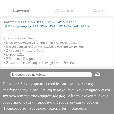
Περιγραφή
Αξιολόγηση
Σχετικά
Κατηγορία:
•
ΕΓΧΟΡΔΑ ΟΡΧΗΣΤΡΑΣ-ΠΑΡΑΔΟΣΙΑΚΑ
GEWA στην κατηγορία ΕΓΧΟΡΔΑ ΟΡΧΗΣΤΡΑΣ-ΠΑΡΑΔΟΣΙΑΚΑ
• Σώμα από styrofoam
• Βιδωτό κάλυμμα με μικρή θήκη για παρτιτούρες
• Επενδεδυμένη πλάτη και πλαϊνά, σύστημα ανάρτησης
• 2 λουριά για τσάντα ώμου
• Βάρος 1.2kg
• Εξωτερικό Tex μαύρο
• Εσωτερική επένδυση από ανοιχτό γκρι βελούδο
GEWAPURE ΣΧΗΜΑΤΙΣΜΕΝΗ ΒΑΛΙΤΣΑ ΒΙΟΛΙΟΥ CVF02
ΜΕΓΕΘΟΣ 1/2
MSC.000116
MSC.000116
GEWA
GEWA
ΕΓΧΟΡΔΑ ΟΡΧΗΣΤΡΑΣ-ΠΑΡΑΔΟΣΙΑΚΑ
Κατηγορία: ΕΓΧΟΡΔΑ
Πληροφορίες & Υπηρεσίες >
Η ιστοσελίδα χρησιμοποιεί cookies για την ευκολία της
ΟΡΧΗΣΤΡΑΣ-ΠΑΡΑΔΟΣΙΑΚΑ •GEWA στην κατηγορία
ΕΓΧΟΡΔΑ ΟΡΧΗΣΤΡΑΣ-ΠΑΡΑΔΟΣΙΑΚΑ • Σώμα από styrofoam •
περιήγησης, την εξατομίκευση περιεχομένου και διαφημίσεων και
Βιδωτό κάλυμμα με μικρή θήκη για παρτιτούρες • Επενδεδυμένη
την ανάλυση της επισκεψιμότητάς μας. Δείτε τους ανανεωμένους
πλάτη και πλαϊνά, σύστημα ανάρτησης • 2 λουριά για τσάντα ώμου •
όρους χρήσης για την προστασία δεδομένων και τα cookies.
Βάρος 1.2kg • Εξωτερικό Tex μαύρο • Εσωτερική επένδυση από
ανοιχτό γκρι βελούδο
GEWAPURE ΣΧΗΜΑΤΙΣΜΕΝΗ ΒΑΛΙΤΣΑ
Πληροφορίες
Ρυθμίσεις
Απόρριψη
Αποδοχή
ΒΙΟΛΙΟΥ CVF02 ΜΕΓΕΘΟΣ 1/2