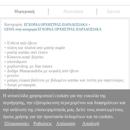
Περιγραφή
Αξιολόγηση
Σχετικά
Κατηγορία:
•
ΕΓΧΟΡΔΑ ΟΡΧΗΣΤΡΑΣ-ΠΑΡΑΔΟΣΙΑΚΑ
GEWA στην κατηγορία ΕΓΧΟΡΔΑ ΟΡΧΗΣΤΡΑΣ-ΠΑΡΑΔΟΣΙΑΚΑ
• Ένθετα από έβενο
• πλάτη και πλαϊνά από μασίφ maple
• μασίφ καπάκι από έλατο
• Κόκκινο-καφέ βερνίκι
• υποσιάγωνο
• χορδοστάτης με fine tuners
• Δοξάρι Massaranduba με κεφαλή από έβενο
• ρετσίνι
• μαύρη ελαφιά βαλίτσα με βιδωμένο καπάκι και τσέπη για παρτιτούρες
• Λουρί μεταφοράς
• Set-up
Η ιστοσελίδα χρησιμοποιεί cookies για την ευκολία της
GEWAPURE ΣΕΤ ΒΙΟΛΙΟΥ ΕW 1/4
MSC.000206
MSC.000206
περιήγησης, την εξατομίκευση περιεχομένου και διαφημίσεων και
GEWA
GEWA
ΕΓΧΟΡΔΑ ΟΡΧΗΣΤΡΑΣ-ΠΑΡΑΔΟΣΙΑΚΑ
Κατηγορία: ΕΓΧΟΡΔΑ ΟΡΧΗΣΤΡΑΣ-ΠΑΡΑΔΟΣΙΑΚΑ
την ανάλυση της επισκεψιμότητάς μας. Δείτε τους ανανεωμένους
Πληροφορίες & Υπηρεσίες >
•GEWA στην κατηγορία ΕΓΧΟΡΔΑ ΟΡΧΗΣΤΡΑΣ-
όρους χρήσης για την προστασία δεδομένων και τα cookies.
ΠΑΡΑΔΟΣΙΑΚΑ • Ένθετα από έβενο • πλάτη και πλαϊνά από μασίφ
Πληροφορίες
Ρυθμίσεις
Απόρριψη
Αποδοχή
maple • μασίφ καπάκι από έλατο • Κόκκινο-καφέ βερνίκι •