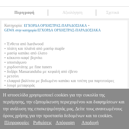
Περιγραφή
Αξιολόγηση
Σχετικά
Κατηγορία:
•
ΕΓΧΟΡΔΑ ΟΡΧΗΣΤΡΑΣ-ΠΑΡΑΔΟΣΙΑΚΑ
GEWA στην κατηγορία ΕΓΧΟΡΔΑ ΟΡΧΗΣΤΡΑΣ-ΠΑΡΑΔΟΣΙΑΚΑ
• Ένθετα από hardwood
• πλάτη και πλαϊνά από μασίφ maple
• μασίφ καπάκι από έλατο
• κόκκινο-καφέ βερνίκι
• υποσιάγωνο
• χορδοστάτης με fine tuners
• δοξάρι Massaranduba με κεφαλή από έβενο
• ρετσίνι
• ελαφριά βαλίτσα με βοδωμένο καπάκι και τσέπη για παρτιτούρες
• λουρί μεταφοράς
• Set-up
Η ιστοσελίδα χρησιμοποιεί cookies για την ευκολία της
GEWAPURE ΣΕΤ ΒΙΟΛΑΣ HW 42,0CM
MSC.000216
περιήγησης, την εξατομίκευση περιεχομένου και διαφημίσεων και
MSC.000216
GEWA
GEWA
ΕΓΧΟΡΔΑ ΟΡΧΗΣΤΡΑΣ-
την ανάλυση της επισκεψιμότητάς μας. Δείτε τους ανανεωμένους
ΠΑΡΑΔΟΣΙΑΚΑ
Κατηγορία: ΕΓΧΟΡΔΑ ΟΡΧΗΣΤΡΑΣ-
Πληροφορίες & Υπηρεσίες >
ΠΑΡΑΔΟΣΙΑΚΑ •GEWA στην κατηγορία
όρους χρήσης για την προστασία δεδομένων και τα cookies.
ΕΓΧΟΡΔΑ ΟΡΧΗΣΤΡΑΣ-ΠΑΡΑΔΟΣΙΑΚΑ • Ένθετα από hardwood
Πληροφορίες
Ρυθμίσεις
Απόρριψη
Αποδοχή
• πλάτη και πλαϊνά από μασίφ maple • μασίφ καπάκι από έλατο •