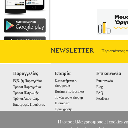
NEWSLETTER
Περισσότερες 
Παραγγελίες
Εταιρία
Επικοινωνία
Εξέλιξη Παραγγελίας
Καταστήματα e-
Επικοινωνία
shop points
Τρόποι Παραγγελίας
Blog
Business To Business
Τρόποι Πληρωμής
FAQ
Τα νέα του e-shop.gr
Τρόποι Αποστολής
Feedback
Η εταιρεία
Επιστροφές Προιόντων
Οροι χρήσης
Cookies
Η ιστοσελίδα χρησιμοποιεί cookies γι