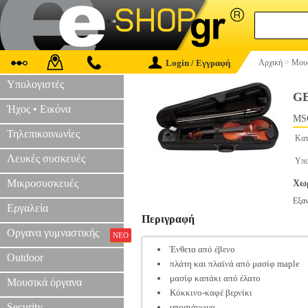
Login / Εγγραφή
Αρχική
>
Μουσ
Υπολογιστές
G
Ήχος • Εικόνα
MS
Τηλεπικοινωνίες
Κατ
Λευκές συσκευές
Υπο
Μικροσυσκευές
Χωρ
Εξα
Εργαλεία
Περιγραφή
Οργανα γυμναστικής
ΝΕΟ
Ένθετα από έβενο
Outdoor
πλάτη και πλαϊνά από μασίφ maple
μασίφ καπάκι από έλατο
Μουσικά όργανα
Κόκκινο-καφέ βερνίκι
Security
υποσιάγωνο