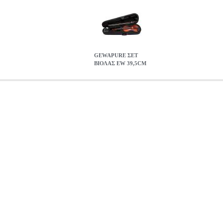
GEWAPURE ΣΕΤ
ΒΙΟΛΑΣ EW 39,5CM
CM
MSC.000220
MSC.000220
GEWA
GEWA
ΕΓΧΟΡΔΑ ΟΡΧΗΣΤ
ην κατηγορία ΕΓΧΟΡΔΑ ΟΡΧΗΣΤΡΑΣ-ΠΑΡΑΔΟΣΙΑΚΑ • Ένθετα απ
νο-καφέ βερνίκι • υποσιάγωνο • χορδοστάτης με fine tuners • Δοξάρι
νο καπάκι και τσέπη για παρτιτούρες • Λουρί μεταφοράς • Set-up
GE
0