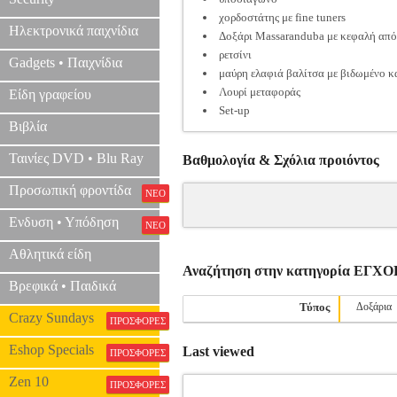
χορδοστάτης με fine tuners
Ηλεκτρονικά παιχνίδια
Δοξάρι Massaranduba με κεφαλή από
ρετσίνι
Gadgets • Παιχνίδια
μαύρη ελαφιά βαλίτσα με βιδωμένο κα
Λουρί μεταφοράς
Είδη γραφείου
Set-up
Βιβλία
Ταινίες DVD • Blu Ray
Βαθμολογία & Σχόλια προιόντος
Προσωπική φροντίδα
ΝΕΟ
Ενδυση • Υπόδηση
ΝΕΟ
Αθλητικά είδη
Αναζήτηση στην κατηγορία Ε
Βρεφικά • Παιδικά
Τύπος
Δοξάρια
Crazy Sundays
ΠΡΟΣΦΟΡΕΣ
Eshop Specials
Last viewed
ΠΡΟΣΦΟΡΕΣ
Zen 10
ΠΡΟΣΦΟΡΕΣ