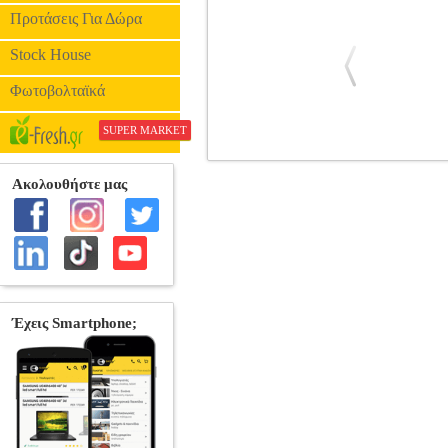
Προτάσεις Για Δώρα
Stock House
Φωτοβολταϊκά
SUPER MARKET
GEWAPURE ΣΕΤ ΒΙΟΛΑΣ EW 3
ΟΡΧΗΣΤΡΑΣ-ΠΑΡΑΔΟΣΙΑΚΑ •GEWA στην
μασίφ καπάκι από έλατο • Κόκκινο-καφ
ελαφιά βαλίτσα με βιδωμέν