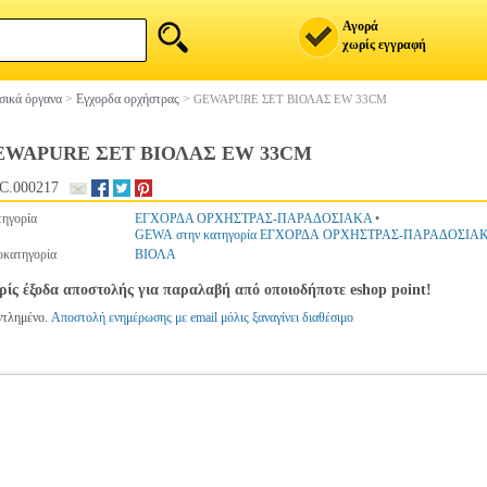
Αγορά
χωρίς εγγραφή
ικά όργανα
>
Εγχορδα ορχήστρας
>
GEWAPURE ΣΕΤ ΒΙΟΛΑΣ EW 33CM
EWAPURE ΣΕΤ ΒΙΟΛΑΣ EW 33CM
C.000217
ηγορία
ΕΓΧΟΡΔΑ ΟΡΧΗΣΤΡΑΣ-ΠΑΡΑΔΟΣΙΑΚΑ
•
GEWA στην κατηγορία ΕΓΧΟΡΔΑ ΟΡΧΗΣΤΡΑΣ-ΠΑΡΑΔΟΣΙΑ
κατηγορία
ΒΙΟΛΑ
ίς έξοδα αποστολής για παραλαβή από οποιοδήποτε eshop point!
ντλημένο.
Αποστολή ενημέρωσης με email μόλις ξαναγίνει διαθέσιμο