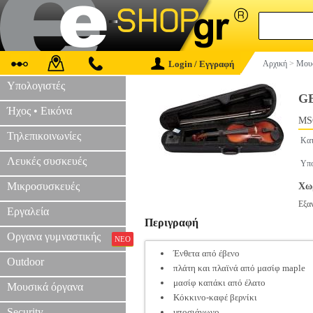
Login / Εγγραφή
Αρχική
>
Μουσ
Υπολογιστές
G
Ήχος • Εικόνα
MS
Τηλεπικοινωνίες
Κατ
Λευκές συσκευές
Υπο
Μικροσυσκευές
Χωρ
Εξα
Εργαλεία
Περιγραφή
Οργανα γυμναστικής
ΝΕΟ
Ένθετα από έβενο
Outdoor
πλάτη και πλαϊνά από μασίφ maple
μασίφ καπάκι από έλατο
Μουσικά όργανα
Κόκκινο-καφέ βερνίκι
Security
υποσιάγωνο