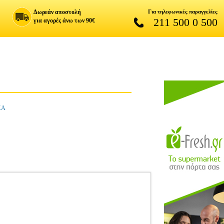
Δωρεάν αποστολή
Για τηλεφωνικές παραγγελίες
211 500 0 500
για αγορές άνω των 90€
ΚΑ