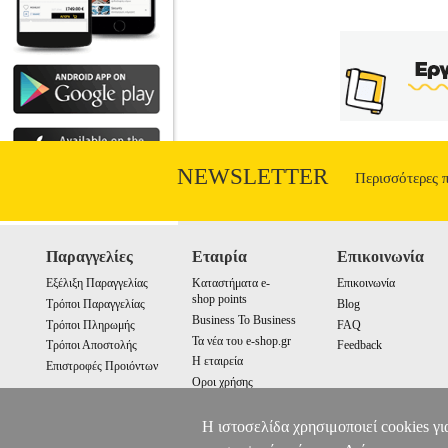
NEWSLETTER
Περισσότερες 
Παραγγελίες
Εταιρία
Επικοινωνία
Εξέλιξη Παραγγελίας
Καταστήματα e-
Επικοινωνία
shop points
Τρόποι Παραγγελίας
Blog
Business To Business
Τρόποι Πληρωμής
FAQ
Τα νέα του e-shop.gr
Τρόποι Αποστολής
Feedback
Η εταιρεία
Επιστροφές Προιόντων
Οροι χρήσης
Cookies
Η ιστοσελίδα χρησιμοποιεί cookies γι