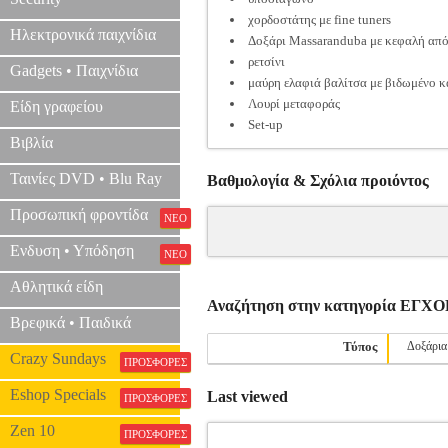
χορδοστάτης με fine tuners
Ηλεκτρονικά παιχνίδια
Δοξάρι Massaranduba με κεφαλή από
ρετσίνι
Gadgets • Παιχνίδια
μαύρη ελαφιά βαλίτσα με βιδωμένο κα
Λουρί μεταφοράς
Είδη γραφείου
Set-up
Βιβλία
Ταινίες DVD • Blu Ray
Βαθμολογία & Σχόλια προιόντος
Προσωπική φροντίδα
ΝΕΟ
Ενδυση • Υπόδηση
ΝΕΟ
Αθλητικά είδη
Αναζήτηση στην κατηγορία Ε
Βρεφικά • Παιδικά
Τύπος
Δοξάρια
Crazy Sundays
ΠΡΟΣΦΟΡΕΣ
Eshop Specials
Last viewed
ΠΡΟΣΦΟΡΕΣ
Zen 10
ΠΡΟΣΦΟΡΕΣ