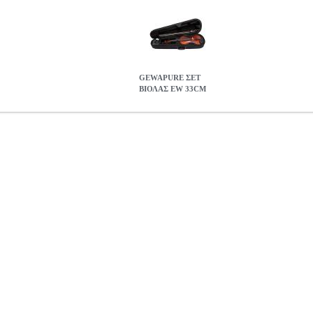
GEWAPURE ΣΕΤ
ΒΙΟΛΑΣ EW 33CM
3CM
MSC.000217
MSC.000217
GEWA
GEWA
ΕΓΧΟΡΔΑ ΟΡΧΗΣΤ
 κατηγορία ΕΓΧΟΡΔΑ ΟΡΧΗΣΤΡΑΣ-ΠΑΡΑΔΟΣΙΑΚΑ • Ένθετα από έ
έ βερνίκι • υποσιάγωνο • χορδοστάτης με fine tuners • Δοξάρι Massa
ο καπάκι και τσέπη για παρτιτούρες • Λουρί μεταφοράς • Set-up
GEW
0