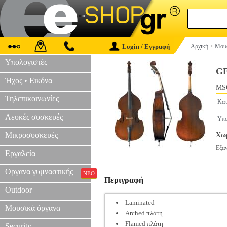
Login / Εγγραφή
Αρχική
>
Μουσ
Υπολογιστές
G
Ήχος • Εικόνα
MS
Τηλεπικοινωνίες
Κατ
Λευκές συσκευές
Υπο
Μικροσυσκευές
Χωρ
Εξα
Εργαλεία
Οργανα γυμναστικής
ΝΕΟ
Περιγραφή
Outdoor
Laminated
Μουσικά όργανα
Arched πλάτη
Flamed πλάτη
Security