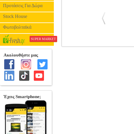
Προτάσεις Για Δώρα
Stock House
Φωτοβολταϊκά
SUPER MARKET
GEWAPURE ΚΟΝΤΡΑΜΠΑΣΟ LW-F 
ΟΡΧΗΣΤΡΑΣ-ΠΑΡΑΔΟΣΙΑΚΑ •GEWA στη
πλαϊνά • Χορδοστάτης, ταστιέρα, κλειδι