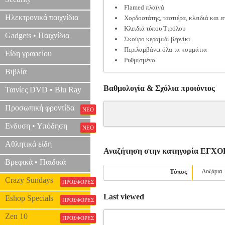
Flamed πλαϊνά
Ηλεκτρονικά παιχνίδια
Χορδοστάτης, ταστιέρα, κλειδιά και
Κλειδιά τύπου Τιρόλου
Gadgets • Παιχνίδια
Σκούρο κεραμιδί βερνίκι
Περιλαμβάνει όλα τα κομμάτια
Είδη γραφείου
Ρυθμισμένο
Βιβλία
Βαθμολογία & Σχόλια προιόντος
Ταινίες DVD • Blu Ray
Προσωπική φροντίδα
ΝΕΟ
Ενδυση • Υπόδηση
ΝΕΟ
Αθλητικά είδη
Αναζήτηση στην κατηγορία Ε
Βρεφικά • Παιδικά
Τύπος
Δοξάρια
Crazy Sundays
ΠΡΟΣΦΟΡΕΣ
Last viewed
Eshop Specials
ΠΡΟΣΦΟΡΕΣ
Zen 10
ΠΡΟΣΦΟΡΕΣ