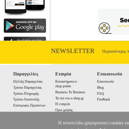
NEWSLETTER
Περισσότερες 
Παραγγελίες
Εταιρία
Επικοινωνία
Εξέλιξη Παραγγελίας
Καταστήματα e-
Επικοινωνία
shop points
Τρόποι Παραγγελίας
Blog
Business To Business
Τρόποι Πληρωμής
FAQ
Τα νέα του e-shop.gr
Τρόποι Αποστολής
Feedback
Η εταιρεία
Επιστροφές Προιόντων
Οροι χρήσης
Cookies
Η ιστοσελίδα χρησιμοποιεί cookies γι