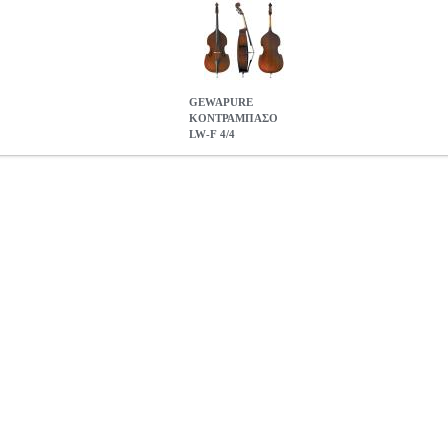
GEWAPURE
ΚΟΝΤΡΑΜΠΑΣΟ
LW-F 4/4
4/4
MSC.000244
MSC.000244
GEWA
GEWA
ΕΓΧΟΡΔΑ ΟΡΧΗΣΤ
ν κατηγορία ΕΓΧΟΡΔΑ ΟΡΧΗΣΤΡΑΣ-ΠΑΡΑΔΟΣΙΑΚΑ • Laminated •
ά και επιπρόσθετα από hardwood • Κλειδιά τύπου Τιρόλου • Σκούρο κε
• Ρυθμισμένο
GEWAPURE ΚΟΝΤΡΑΜΠΑΣΟ LW-F 4/4
0