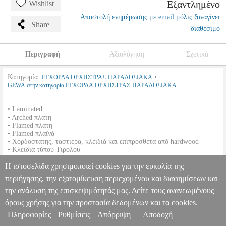
Εξαντλημένο
Wishlist
Αποστολή ενημέρωσης με email μόλις ξαναγίνει
Share
διαθέσιμο
Περιγραφή
Αξιολόγηση
Σχετικά
Κατηγορία:
•
ΕΓΧΟΡΔΑ ΟΡΧΗΣΤΡΑΣ-ΠΑΡΑΔΟΣΙΑΚΑ
GEWA στην κατηγορία ΕΓΧΟΡΔΑ ΟΡΧΗΣΤΡΑΣ-ΠΑΡΑΔΟΣΙΑΚΑ
• Laminated
• Arched πλάτη
• Flamed πλάτη
• Flamed πλαϊνά
• Χορδοστάτης, ταστιέρα, κλειδιά και επιπρόσθετα από hardwood
• Κλειδιά τύπου Τιρόλου
• Σκούρο κεραμιδί βερνίκι
Η ιστοσελίδα χρησιμοποιεί cookies για την ευκολία της
• Περιλαμβάνει όλα τα κομμάτια
• Ρυθμισμένο
περιήγησης, την εξατομίκευση περιεχομένου και διαφημίσεων και
GEWAPURE ΚΟΝΤΡΑΜΠΑΣΟ LW-F 1/2
MSC.000246
την ανάλυση της επισκεψιμότητάς μας. Δείτε τους ανανεωμένους
MSC.000246
GEWA
GEWA
ΕΓΧΟΡΔΑ ΟΡΧΗΣΤΡΑΣ-
όρους χρήσης για την προστασία δεδομένων και τα cookies.
ΠΑΡΑΔΟΣΙΑΚΑ
Κατηγορία: ΕΓΧΟΡΔΑ ΟΡΧΗΣΤΡΑΣ-
Πληροφορίες & Υπηρεσίες >
Πληροφορίες
Ρυθμίσεις
Απόρριψη
Αποδοχή
ΠΑΡΑΔΟΣΙΑΚΑ •GEWA στην κατηγορία